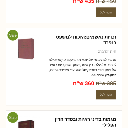
450 ש"ח
435 ש"ח
Sale
זכויות נאשמים:הזכות למשפט
בנפרד
חיה זנדברג
הרעיון לכתיבתה של עבודת הדוקטורט (שהובילה
לחיבור זה) עלה, בין היתר, מתוך העיון בעובדותיו
של פסק-הדין בעניינן של חוה יערי ואביבה גרנות,
פסק-דין שזכה &n...
385 ש"ח
360 ש"ח
Sale
מגמות בדיני ראיות ובסדר הדין
הפלילי