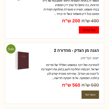
הספר דן באחת הסוגיות היותר מסובכות של דיני
הראיות, בה נתקל כל עורך דין המופיע
בבתי-משפט. סוגיה זו מעוררת מחלוקת תמידית
כמעט בכל דיון משפטי בשל אי-בהיר...
490 ש"ח
200 ש"ח
Sale
הגנה מן הצדק - מהדורה 2
ישגב נקדימון
לאחרונה נפל דבר במשפט הפלילי של מדינת
ישראל. הכנסת החליטה לעגן בחוק את דוקטרינת
ה"הגנה מן הצדק", שהייתה מוכרת קודם לכן
בהלכה הפסוקה. על פי חקיקה חדישה...
590 ש"ח
560 ש"ח