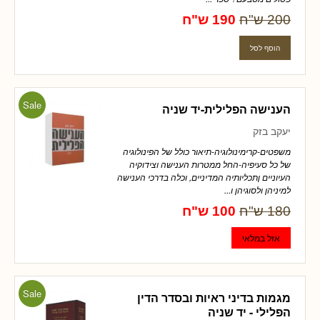
200 ש"ח
190 ש"ח
Sale
הענישה הפלילית-יד שניה
יעקב בזק
משפטים-קרימינולוגיה-תיאור כולל של הפינולוגיה
של כל סעיפיה-החל ממטרות הענישה וצידוקיה
העיוניים ןתכליותיה המדיניים, וכלה בדרכי הענישה
למיניהן ולסוגיהן ו...
180 ש"ח
100 ש"ח
Sale
מגמות בדיני ראיות ובסדר הדין
הפלילי - יד שניה