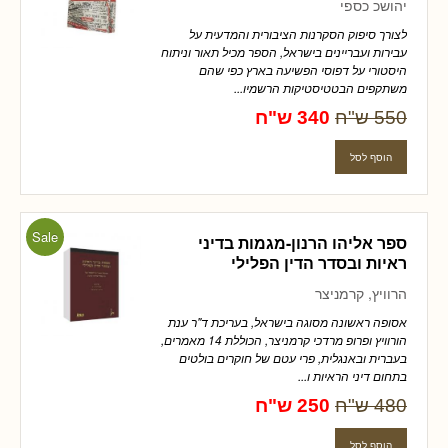
יהושכ כספי
לצורך סיפוק הסקרנות הציבורית והמדעית על
עבירות ועבריינים בישראל, הספר מכיל תאור וניתוח
היסטורי על דפוסי הפשיעה בארץ כפי שהם
משתקפים הבטטיסטיקות הרשמיו...
550 ש"ח
340 ש"ח
Sale
ספר אליהו הרנון-מגמות בדיני
ראיות ובסדר הדין הפלילי
הרוויץ, קרמניצר
אסופה ראשונה מסוגה בישראל, בעריכת ד"ר ענת
הורוויץ ופרופ מרדכי קרמניצר, הכוללת 14 מאמרים,
בעברית ובאנגלית, פרי עטם של חוקרים בולטים
בתחום דיני הראיות ו...
480 ש"ח
250 ש"ח