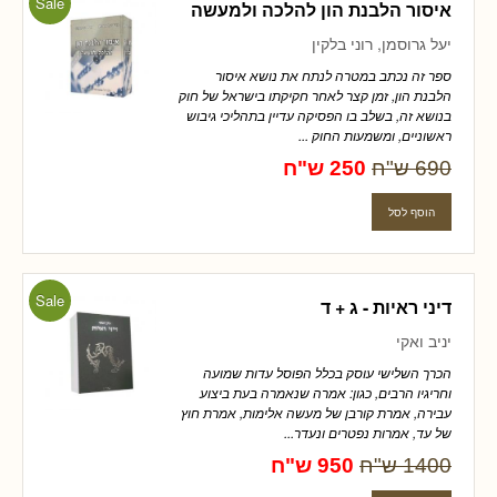
Sale
איסור הלבנת הון להלכה ולמעשה
יעל גרוסמן, רוני בלקין
ספר זה נכתב במטרה לנתח את נושא איסור
הלבנת הון, זמן קצר לאחר חקיקתו בישראל של חוק
בנושא זה, בשלב בו הפסיקה עדיין בתהליכי גיבוש
ראשוניים, ומשמעות החוק ...
690 ש"ח
250 ש"ח
Sale
דיני ראיות - ג + ד
יניב ואקי
הכרך השלישי עוסק בכלל הפוסל עדות שמועה
וחריגיו הרבים, כגון: אמרה שנאמרה בעת ביצוע
עבירה, אמרת קורבן של מעשה אלימות, אמרת חוץ
של עד, אמרות נפטרים ונעדר...
1400 ש"ח
950 ש"ח