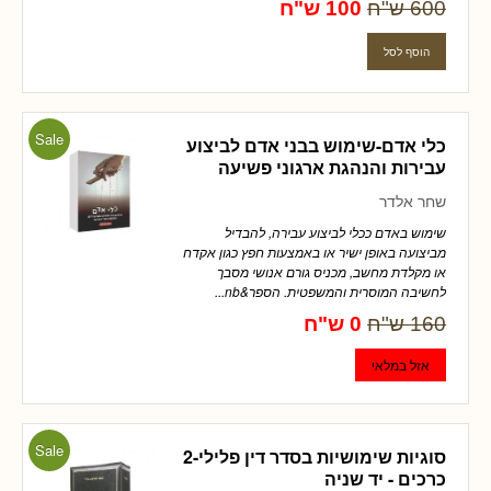
600 ש"ח
100 ש"ח
Sale
כלי אדם-שימוש בבני אדם לביצוע
עבירות והנהגת ארגוני פשיעה
שחר אלדר
שימוש באדם ככלי לביצוע עבירה, להבדיל
מביצועה באופן ישיר או באמצעות חפץ כגון אקדח
או מקלדת מחשב, מכניס גורם אנושי מסבך
לחשיבה המוסרית והמשפטית. הספר&nb...
160 ש"ח
0 ש"ח
Sale
סוגיות שימושיות בסדר דין פלילי-2
כרכים - יד שניה