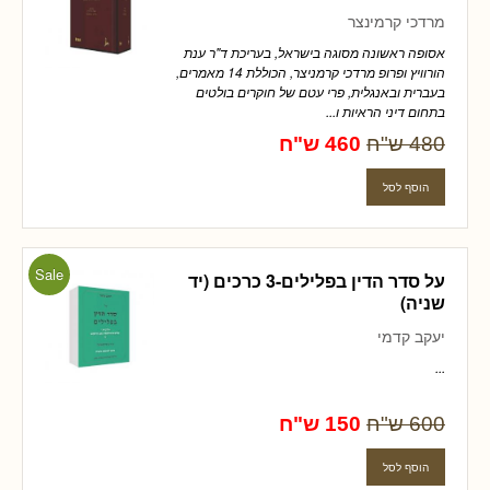
מרדכי קרמינצר
אסופה ראשונה מסוגה בישראל, בעריכת ד"ר ענת
הורוויץ ופרופ מרדכי קרמניצר, הכוללת 14 מאמרים,
בעברית ובאנגלית, פרי עטם של חוקרים בולטים
בתחום דיני הראיות ו...
480 ש"ח
460 ש"ח
Sale
על סדר הדין בפלילים-3 כרכים (יד
שניה)
יעקב קדמי
...
600 ש"ח
150 ש"ח