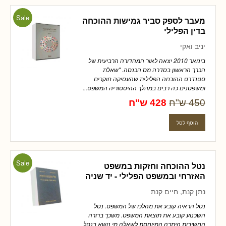
Sale
מעבר לספק סביר גמישות ההוכחה
בדין הפלילי
יניב ואקי
בינואר 2010 יצאה לאור המהדורה הרביעית של
הכרך הראשון בסדרה מס הכנסה. "שאלת
סטנדרט ההוכחה הפלילית שהעסיקה חוקרים
ומשפטנים כה רבים במהלך ההיסטוריה המשפט...
450 ש"ח
428 ש"ח
Sale
נטל ההוכחה וחזקות במשפט
האזרחי ובמשפט הפלילי - יד שניה
נתן קנת, חיים קנת
נטל הראיה קובע את מהלכו של המשפט. נטל
השכנוע קובע את תוצאת המשפט. משכך ברורה
החשיבות היתרה המיוחסת לשאלה מי נושא בנטל