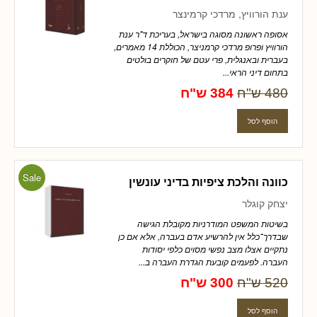
ענת הורוויץ, מרדכי קרמינצר
אסופה ראשונה מסוגה בישראל, בעריכת ד"ר ענת
הורוויץ ופרופ מרדכי קרמניצר, הכוללת 14 מאמרים,
בעברית ובאנגלית, פרי עטם של חוקרים בולטים
בתחום דיני הראי...
480 ש"ח
384 ש"ח
Sale
כוונה והלכת ציפיות בדיני עונשין
יצחק קוגלר
בשיטות המשפט המודרניות מקובלת הגישה
שבדרך־כלל אין להרשיע אדם בעברה, אלא אם כן
נתקיים אצלו מצב נפשי מסוים כלפי יסודות
העברה. לפעמים קובעת הגדרת העברה ב...
520 ש"ח
300 ש"ח