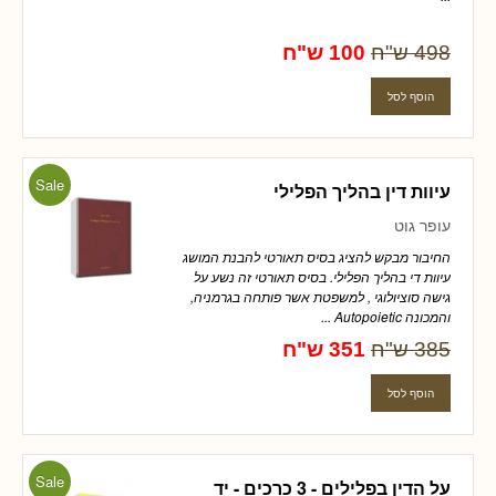
498 ש"ח
100 ש"ח
Sale
עיוות דין בהליך הפלילי
עופר גוט
החיבור מבקש להציג בסיס תאורטי להבנת המושג
עיוות די בהליך הפלילי. בסיס תאורטי זה נשע על
גישה סוציולוגי , למשפטת אשר פותחה בגרמניה,
והמכונה Autopoietic ...
385 ש"ח
351 ש"ח
Sale
על הדין בפלילים - 3 כרכים - יד