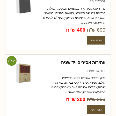
גבריאל הלוי
כרך ג עוסק בין היתר בנושאים הבאים : קבילות
הודאות במישור האזרחי, במישור הפלילי ובמישור
האזרחי; הודאה חופשית ומרצון (סעיף 12 לפקודת
הראיות); ראיות ב...
600 ש"ח
400 ש"ח
Sale
עתירות אסירים -יד שניה
דוד בר אופיר
פרקי הספר:אסירים בטחוניים;אסירי
עולם;חופשות;סדרי דין;סרבני גט;עבודות
שירות;עבודות אסירים בעת מאסרם;עברייני
מין;שיקום אסירים;תנאי מאסר....
250 ש"ח
200 ש"ח