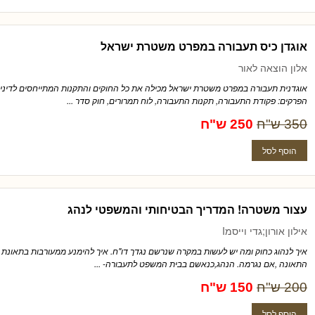
אוגדן כיס תעבורה במפרט משטרת ישראל
אלון הוצאה לאור
אוגדנית תעבורה במפרט משטרת ישראל מכילה את כל החוקים והתקנות המתייחסים לדיני 
הפרקים: פקודת התעבורה, תקנות התעבורה, לוח תמרורים, חוק סדר ...
350 ש"ח
250 ש"ח
עצור משטרה! המדריך הבטיחותי והמשפטי לנהג
אילון אורון;גדי וייסמI
איך לנהוג כחוק ומה יש לעשות במקרה שנרשם נגדך דו"ח. איך להימנע ממעורבות בתאונת 
התאונה ,אם נגרמה. הנהג,כנאשם בבית המשפט לתעבורה- ...
200 ש"ח
150 ש"ח