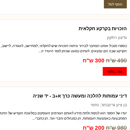
הזכויות בקרקע חקלאית
גדעון ויתקון
בספרו מוביל אותנו המחבר לבירור וניתוח הזכויות שיש לחקלאי, למתיישב, לאגודה, ליישוב, 
הקרקע שבה הם נמצאים. לעתים כמעט שניתן לומר היעדר ה...
490 ש"ח
300 ש"ח
דיני עמותות להלכה ומעשה כרך א+ב - יד שניה
בן ציון גרינברגר, נחמי
יעדו של הספר הוא לנסות ולתת מידע לאותם הגורמים העוסקים במלאכת הקודש של התנדבו
המתבצעת באמצעות העמותות, הן כמנהלים וחברי ועד, הן כחברי...
980 ש"ח
200 ש"ח