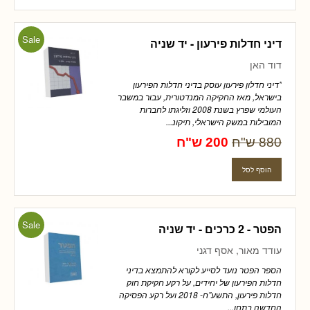
Sale
דיני חדלות פירעון - יד שניה
דוד האן
"דיני חדלון פירעון עוסק בדיני חדלות הפירעון
בישראל, מאז החקיקה המנדטורית, עבור במשבר
העולמי שפרץ בשנת 2008 וזליגתו לחברות
המובילות במשק הישראלי, תיקונ...
880 ש"ח
200 ש"ח
Sale
הפטר - 2 כרכים - יד שניה
עודד מאור, אסף דגני
הספר הפטר נועד לסייע לקורא להתמצא בדיני
חדלות הפירעון של יחידים, על רקע חקיקת חוק
חדלות פירעון, התשע”ח- 2018 ועל רקע הפסיקה
החדשה בתחו...