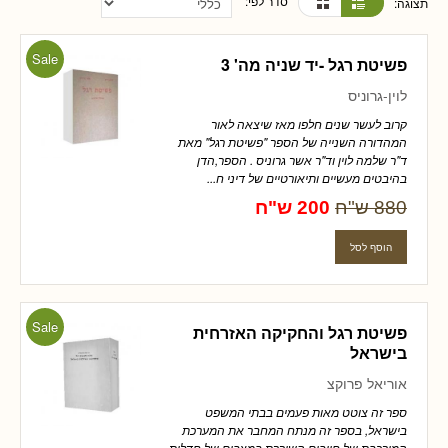
סדר לפי:
תצוגה:
Sale
פשיטת רגל -יד שניה מה' 3
לוין-גרוניס
קרוב לעשר שנים חלפו מאז שיצאה לאור
המהדורה השנייה של הספר "פשיטת רגל" מאת
ד"ר שלמה לוין וד"ר אשר גרוניס . הספר,הדן
בהיבטים מעשיים ותיאורטיים של דיני ח...
880 ש"ח
200 ש"ח
Sale
פשיטת רגל והחקיקה האזרחית
בישראל
אוריאל פרוקצ
ספר זה צוטט מאות פעמים בבתי המשפט
בישראל, בספר זה מנתח המחבר את המערכת
המורכבת של חיובים השוררת במצבים של חדלות