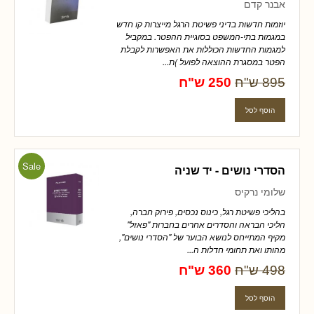
אבנר קדם
יוזמות חדשות בדיני פשיטת הרגל מייצרות קו חדש
במגמות בתי-המשפט בסוגיית ההפטר. במקביל
למגמות החדשות הכוללות את האפשרות לקבלת
הפטר במסגרת ההוצאה לפועל )ת...
895 ש"ח
250 ש"ח
Sale
הסדרי נושים - יד שניה
שלומי נרקיס
בהליכי פשיטת רגל, כינוס נכסים, פירוק חברה,
הליכי הבראה והסדרים אחרים בחברות "פאזל"
מקיף המתייחס לנושא הבוער של "הסדרי נושים",
מהותו ואת תחומי חדלות ה...
498 ש"ח
360 ש"ח