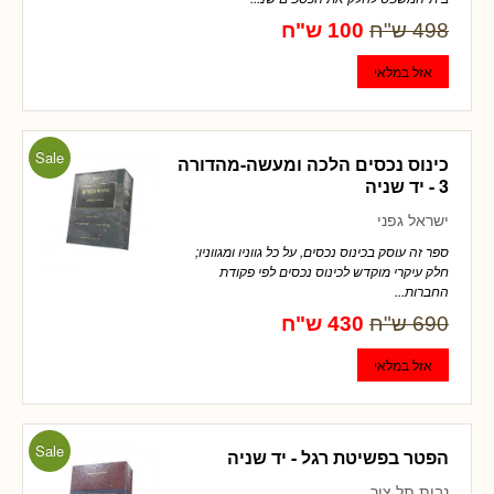
498 ש"ח
100 ש"ח
Sale
כינוס נכסים הלכה ומעשה-מהדורה
3 - יד שניה
ישראל גפני
ספר זה עוסק בכינוס נכסים, על כל גווניו ומגווניו;
חלק עיקרי מוקדש לכינוס נכסים לפי פקודת
החברות...
690 ש"ח
430 ש"ח
Sale
הפטר בפשיטת רגל - יד שניה
נבות תל צור