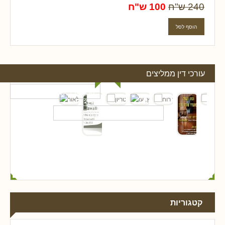
240 ש"ח
100 ש"ח
עורכי דין ממליצים
קטגוריות