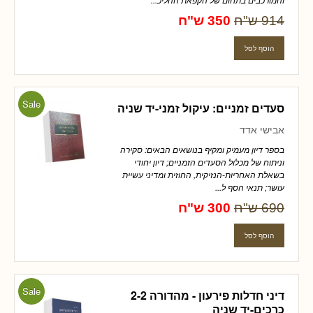
914 ש"ח
350 ש"ח
Sale
סעדים זמניים: עיקול זמני-יד שניה
אבישי אדד
בספר דיון מעמיק ומקיף בנושאים הבאים: סקירה
וניתוח של מכלול הסעדים הזמניים; דיון יחודי
בשאלת האחריות-הנזיקית, החוזית ומדיני עשיית
עושר; תנאי הסף ל...
690 ש"ח
300 ש"ח
Sale
דיני חדלות פירעון - מהדורה 2-2
כרכים-יד שניה