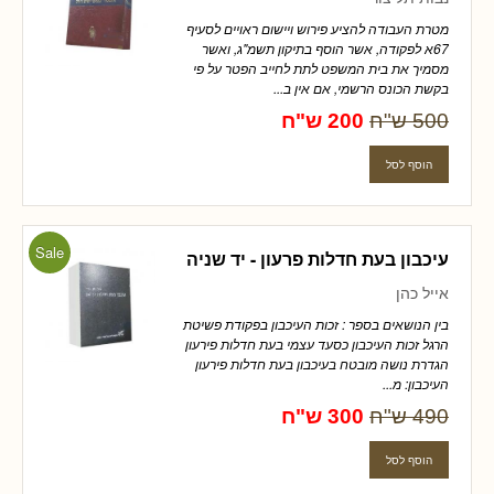
מטרת העבודה להציע פירוש ויישום ראויים לסעיף
67א לפקודה, אשר הוסף בתיקון תשמ"ג, ואשר
מסמיך את בית המשפט לתת לחייב הפטר על פי
בקשת הכונס הרשמי, אם אין ב...
500 ש"ח
200 ש"ח
Sale
עיכבון בעת חדלות פרעון - יד שניה
אייל כהן
בין הנושאים בספר : זכות העיכבון בפקודת פשיטת
הרגל זכות העיכבון כסעד עצמי בעת חדלות פירעון
הגדרת נושה מובטח בעיכבון בעת חדלות פירעון
העיכבון: מ...
490 ש"ח
300 ש"ח