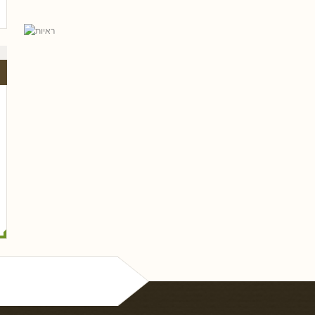
ל פריי, עו
גלית שאבי-וינמן
רם שכטר
ארז רוח
טלי חץ, עו
שי כ
נסים ונונו