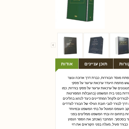
ורות
תוכן עניינים
אודות
מדר אוטולנגי ז"ל בוררות – דין ונוהל פורסם בשנת 2005 ומאז התפתח מוסד הבוררות, כברת דרך ארוכה ונוצר
חשש מחמת היעדר ערכאת ערעור על פסקי
נונים של ערכאות ערעור על פסקי בוררות, כמו
וררות בפני בית המשפט (בהגבלות המפורטות
לבוררים ולקהל המתדיינים כיצד לנהוג בהליכים
דרך לבורר לגבי חובת הגילוי של הבורר לצדדים
קב העומס המוטל על בתי המשפט ובמיוחד
רות בתחום זה ובתי המשפט ממליצים בפני
תר בסכסוך. המחבר (שכתב את הספר הנפוץ
על ניסיון של 28 שנות שיפוט ותשע שנים כבורר פעיל, מעלה בפני הקוראים את רזי