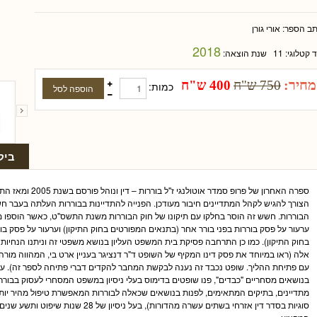
תב הספר:
אורי גורן
2018
ד קטלוגי:
11
שנת הוצאה:
מחיר:
750 ש"ח
400 ש"ח
כמות:
ביק
ספרה האחרון של פרופ ס
הצורך להגיש לקהל המתדיינים חיבור מעודכן. הפנייה להתדיינות בבוררות העלתה בעבר 
הבוררות. חשש זה הוסר בחלקו עם תיקונו של חוק הבוררות משנת התשס"ט, כאשר הוספו מנג
ערעור על פסק בוררות בפני בורר אחר (בתנאים המפורטים בחוק התיקון) וערעור על פסק ב
בחוק התיקון). כמו כן התרחבה פסיקת בית המשפט העליון בנושא משפטי זה וניתנו הנחיות 
אלה (ראו במיוחד את פסק דינו המקיף של השופט ד"ר דנציגר בעניין ארט בי, המהווה מורה 
עם פתיחת ההליך. שופט נכבד זה נענה לבקשת המחבר להקדים דברי פתיחה לספר זה). ע
בנושאים מסחריים "כבדים", פנו שופטים בדימוס בעלי ניסיון במשפט המסחרי לעסוק בבור
מתדיינים, בתיקים המתאימים, לפנות בנושאים שכאלה לבוררות המאפשרת טיפול מהיר יו
סוגיות בסדר דין אזרחי בשתים עשרה מהדורות), ב