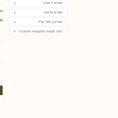
ספרים יד שניה
כו
ספרים חדשים
קו
ספרים ב-100 ש"ח
חומר מקצועי למקצועות התחבורה
 פריי, עו
גלית שאבי-וינמן
רם שכטר
ארז רוח
טלי חץ, עו"
שי כה