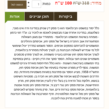
מחיר:
318 ש"ח
100 ש"ח
כמות:
ביקורות
תוכן עניינים
אודות
כלל יסוד במשפט הבינלאומי הוא כי פסק דין שניתן במדינה זרה אינו מוכר,
כשלעצמו, במדינה אחרת שבה מבקשים לאוכפו או להכיר בו. עו"ד חגי כרמון
- מומחה בשיטות המשפט הבינלאומי - מתמודד עם מגוון השאלות
המתעוררות אגב ההכרה בישראל של פסקי חוץ, אכיפתם וההליכים
המשפטיים להכרזתם כפסקים אכיפים. הספר משמש כמדריך יעיל ושימושי
לכל מי שנדרש לשאלות הנבחנות בו, לצורך פעילות מסחרית בינלאומית,
לצורך אכיפת פסקי חוץ שניתנו בענייני משפחה, או לצורך פתרון סכסוכים
משפטיים שונים חוצי גבולות. הספר סוקר את הדין הקיים - בחוק ובפסיקת
בתי המשפט בערכאות השונות - והוא כולל התייחסות מאירת עיניים למשפט
המשווה. נוסף לדיון מפורט ושיטתי בסעיפיו של חוק אכיפת פסקי חוץ,
התשי"ח-1958, מציע הספר גם פתרונות בסוגיות משפטיות מיוחדות, כמו
הדרכים השונות לבקש אכיפה של פסק חוץ או הכרה בו, סמכויות השיפוט
בנושא, חלוקת נטל הראיה בין בעלי הדין לעניין אכיפת פסק חוץ, מרוץ
ההתיישנות, אכיפת פסקי חוץ נגד ריבון זר, אכיפת פסקי חוץ מכוח אמנות
בינלאומיות, אכיפת פסקי בוררות זרים, ועוד. פרק מיוחד מוקדש לאכיפתם
של פסקי חוץ מול הרשות הפלסטינית. חרף המורכבות של השאלות הנדונות
בספר הן זוכות למענה מדויק ונוח להבנה.