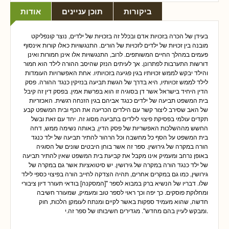
ביקורות
תוכן עניינים
אודות
בעידן של הכרה בזכויות אדם ובכלל זה בזכויות של ילדים, נוצר קונפליקט
מובנה בין זכויות של ילדים לזכויות של הורים. התנגשויות כאלו קורות אינסוף
פעמים במהלך החיים המשותפים. לרוב, התנגשויות אלו אינן חמורות ואינן
דורשות התערבות לפתרונן. אך לעיתים הנזק שהיסב ההורה לילד הוא חמור
והילד יבקש לממש זכויותיו בגין פגיעה בזכויותיו. אחת האפשרויות העומדות
לילד לממש זכויותיו, היא בדרך של הגשת תביעה בנזיקין כנגד ההורה. פסק
הדין היחיד בישראל אשר דן בסוגיה זו הוא בפרשת אמין. בפסק דין זה קיבל
בית המשפט תביעה של ילדים כנגד אביהם בגין הזנחה רגשית. האכזריות
של האב שסירב ליצור קשר עם הילדים הכריעה את הכף ובית המשפט קבע
תקדים עולמי בפסיקת פיצוי לילדים בתביעה מסוג זה. יחד עם זאת ובשל
החשש מההשלכות האפשריות של פסק הדין, באותה נשימה ממש, דחה
בית המשפט על הסף כל מחשבה וכל הרהור להתיר תביעה של ילד כנגד
הורה במקרה של גירושין. ספר זה אשר בוחן היבטים שונים של הסוגיה
באופן נרחב ומעמיק אינו מקבל את קביעת בית המשפט שאין להתיר תביעה
של ילד כנגד הורה במקרה של גירושין. יש סיטואציות אשר גם במקרה של
גירושין, כמו גם במקרים אחרים, תהיה הצדקה לחייב הורה בפיצוי כספי לילד
שלו. דבריו של הנשיא ברק במבוא לספר "[המסקנה] בודאי תעורר דיון ציבורי
ומחלוקת פוסקים. כך יפה וכך ראוי לספר טוב ומעמיק, שמעורר חשיבה
חדשה, שהוא מעמיד ספקות באשר לקיים ומנתח לעומקן הלכות, חוק
ומבקש לעיין בהם מחדש". מגדירים חשיבותו של ספר זה.י.