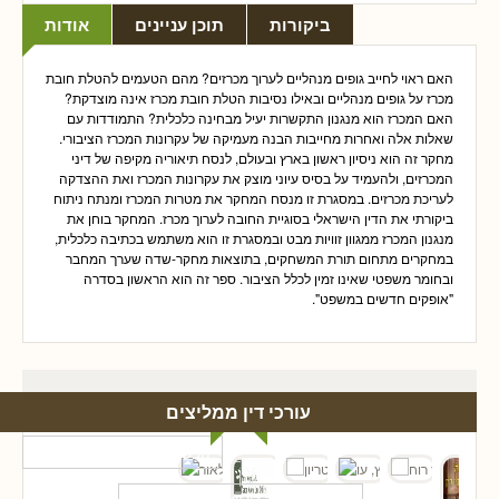
ביקורות
תוכן עניינים
אודות
האם ראוי לחייב גופים מנהליים לערוך מכרזים? מהם הטעמים להטלת חובת
מכרז על גופים מנהליים ובאילו נסיבות הטלת חובת מכרז אינה מוצדקת?
האם המכרז הוא מנגנון התקשרות יעיל מבחינה כלכלית? התמודדות עם
שאלות אלה ואחרות מחייבות הבנה מעמיקה של עקרונות המכרז הציבורי.
מחקר זה הוא ניסיון ראשון בארץ ובעולם, לנסח תיאוריה מקיפה של דיני
המכרזים, ולהעמיד על בסיס עיוני מוצק את עקרונות המכרז ואת ההצדקה
לעריכת מכרזים. במסגרת זו מנסח המחקר את מטרות המכרז ומנתח ניתוח
ביקורתי את הדין הישראלי בסוגיית החובה לערוך מכרז. המחקר בוחן את
מנגנון המכרז ממגוון זוויות מבט ובמסגרת זו הוא משתמש בכתיבה כלכלית,
במחקרים מתחום תורת המשחקים, בתוצאות מחקר-שדה שערך המחבר
ובחומר משפטי שאינו זמין לכלל הציבור. ספר זה הוא הראשון בסדרה
"אופקים חדשים במשפט".
עורכי דין ממליצים