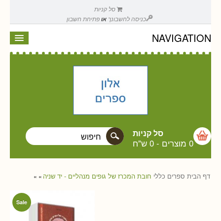
סל קניות
כניסה לחשבונך
או
פתיחת חשבון
NAVIGATION
סל קניות
0 מוצרים
-
0 ש"ח
דף הבית
ספרים
כללי
חובת המכרז של גופים מנהליים - יד שניה
»
»
Sale