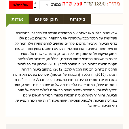
מחיר:
1890 ש"ח
750 ש"ח
כמות:
ביקורות
תוכן עניינים
אודות
שבע שנים חלפו מאז ראתה אור המהדורה השניה של ספר זה. המהדורה
השלישית של הספר מבקשת לשקף את ההתפתחויות שחלו בשנים אלו
בדיני הביטוח. ארבעה גורמים עיקריים שותפים להתפתחויות אלו: המחוקק
הראשי, שערך בשנים האחרונות כמה תיקונים חשובים בחוק חוזה הביטוח
ובחוק הפיקוח על הביטוח ; מחוקק המשנה, שהנהיג בשנים אלו מספר
רפורמות חשובות בתחומי ביטוח מרכזיים, ובכלל זה, פרסומה של פוליסה
תקנית חדשה בתחום ביטוח החובה לרכב (2010), ועדכונן של הפוליסות
התקניות בתחום הביטוח המקיף לרכב (2012) ובתחום ביטוח הדירות
ותכולתן (2015); הרגולטור (המפקח על הביטוח), שפרסם בשנים האחרונות
כמה חוזרים חשובים החלים בתחום המשפט הפרטי, ובכלל זה, חוזר "בירור
ויישוב תביעות", המסדיר את הליך בירורה של תביעת הביטוח ויישובה, חוזר
"צירוף לביטוח", המסדיר עניינים שונים הקשורים להליכי כריתת של חוזה
הביטוח, וחוזר "הוראות לניסוח תוכניות ביטוח" המגדיר תנאים שונים
בפוליסת הביטוח; ולבסוף, הפסיקה, שהמשיכה להוות את הכוח המניע של
דיני הביטוח בישראל.