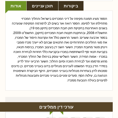
ביקורות
תוכן עניינים
אודות
הספר מציג תמונה מקיפה על דיני המכרזים בישראל וההליך המכרזי
מתחילתו ועד לסיומו. הספר רואה אור בשים לב לרפורמה המקיפה שנערכה
בשנים האחרונות בחקיקת חוק חובת המכרזים (תיקון מס 19),
התשס"ח-2008, ובהתקנת תקנות חובת המכרזים (תיקון), התשס"ט-2009.
בספר ארבעה שערים: השער הראשון כולל את עקרונות היסוד של המכרז,
את סוגי ההליכים התחרותיים ואת התנאים שבהם לא ייערך מכרז פומבי
ויינתן פטור מחובת המכרז; השער השני דן בעיצוב המכרז, בניסוח תנאיו,
בקביעת תנאי סף להשתתפות במכרז ובקביעת כללי תחרות לבחירת הזוכה
במכרז - אמות המידה; השער השלישי עוסק בניהולו של ההליך המכרזי,
מרגע פרסומו ועד לבחירת הזוכה וסיום ההליך; השער הרביעי יוחד לדיון
בסדרי הדין בבתי המשפט לעניינים מנהליים בדונו בענייני מכרזים. כן נדונים
סמכותו לדון בעתירות מנהליות בענייני המכרזים, היקף הביקורת השיפוטית
הנהוגה בו, עילות הסף, סעדים זמניים בענייני מכרזים ותובענות מנהליות
לפיצויים בעילה הנובעת ממכרז.
עורכי דין ממליצים