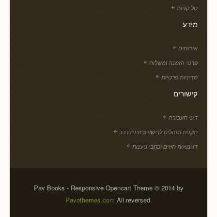
סל קניות
מידע
אודותינו
פרטי הזמנה ומשלוח
מדיניות פרטיות
קישורים
דיני תעבורה
תקנות ונוהלים לרישוי ובחינת רכב
דוגמאות חוזים וכתבי טענות
Pav Books - Responsive Opencart Theme © 2014 by
Pavothemes.com
All reversed.