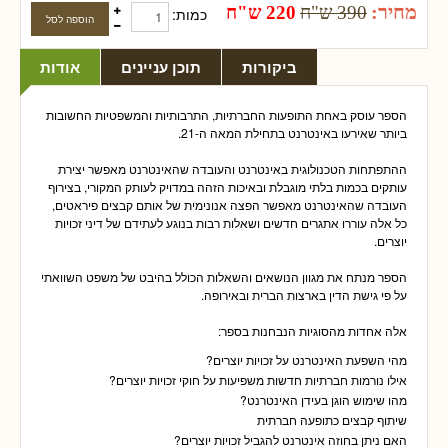
מחיר:
390 ש"ח
220 ש"ח
כמות:
ביקורות
תוכן עניינים
אודות
הספר עוסק באחת התופעות החברתיות, התרבותיות והמשפטיות החשובות
ביותר שאירעו באינטרנט בתחילת המאה ה-21.
ההתפתחות הטכנולוגית באינטרנט והעובדה שהאינטרנט מאפשר יצירת
עותקים בכמות בלתי מוגבלת ובאיכות הזהה במדויק לעותק המקורי, בצירוף
העובדה שהאינטרנט מאפשר הפצה אנונימית של אותם קבצים פיראטים,
כל אלה עוררו אתגרים חדשים ושאלות רבות בנוגע לעתידם של דיני זכויות
יוצרים.
הספר מנתח את מגוון הנושאים והשאלות הכולל בהיבט של משפט השוואתי
על פי גישת הדין בארצות הברית ובאירופה.
אלה אחדות מהסוגיות הנבחנות בספר:
מהי השפעת האינטרנט על זכויות יוצרים?
אילו נורמות חברתיות חדשות משפיעות על חוקי זכויות יוצרים?
מהו שימוש הוגן בעידן האינטרנט?
שיתוף קבצים כתופעה חברתית
האם ניתן בחוזה אינטרנט להגביל זכויות יוצרים?