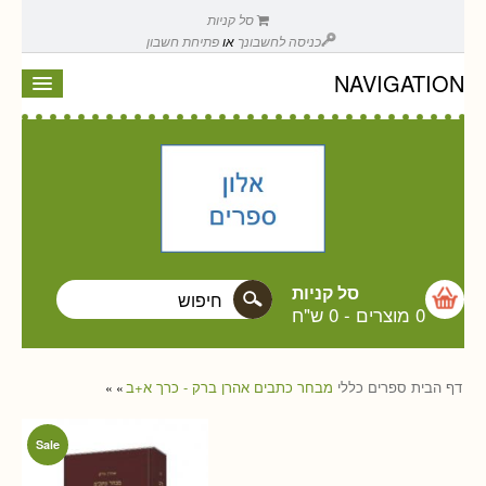
סל קניות
כניסה לחשבונך
או
פתיחת חשבון
NAVIGATION
סל קניות
0 מוצרים
-
0 ש"ח
דף הבית
ספרים
כללי
מבחר כתבים אהרן ברק - כרך א+ב
»
»
Sale