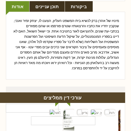
ביקורות
תוכן עניינים
אודות
מינויו של אהרן ברק לנשיא בית-המשפט העליון, הצענו לו, יצחק זמיר ואנכי,
שנקבץ יחדיו את כתביו והרצאותיו שטרם פורסמו או שהם מפוזרים
בכתבי-עת שונים, ולהוציאם לאור בחטיבה אחת. וכי ישאל השואל, האם לא
דיינו בספריו המונומנטליים, על שיקול הדעת השיפוטי ועל הפרשנות
המשפטית ועל השליחות (שלא לדבר על ספריו שקדמו לכל אלה), שאנו
מוסיפים ומעמיסים על ציבור הקוראים שני כרכים עבים מפרי עטו - אף אני
אשיב, אדרבא: מרוב פארם והדרם ומעצם ממדיהם של אותם הספרים
הגדולים, עלולות פנינות יקרות, אך דקות ותמירות, להיעלם מן העין. ראינו
מעשה רב בהעלאתן מן הגניזות - וכל רואיהן יראו ויווכחו מה מאד ראויות הן
להיקבץ על יד ולהתפרסם במרוכז.
עורכי דין ממליצים