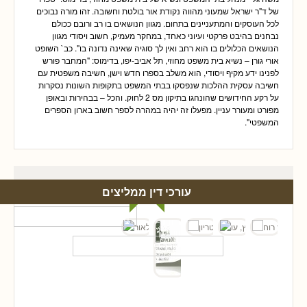
של ד"ר ישראל שמעוני מהווה נקודת אור בולטת וחשובה. זהו מורה נבוכים
לכל העוסקים והמתעניינים בתחום. מגוון הנושאים בו רב ורובם ככולם
נבחנים בהיבט פרקטי ועיוני כאחד, במחקר מעמיק, חשוב ויסודי מגוון
הנושאים הכלולים בו הוא רחב ואין לך סוגיה שאינה נדונה בו". כב` השופט
אורי גורן – נשיא בית משפט מחוזי, תל אביב-יפו, בדימוס: "המחבר פורש
לפנינו ידע מקיף ויסודי, הוא משלב בספרו חדש וישן, חשיבה משפטית עם
חשיבה עסקית ההלכות שנפסקו בבתי המשפט בתקופות השונות נסקרות
על רקע החידושים שהונהגו בתיקון מס 2 לחוק. והכל – בבהירות ובאופן
מפורט ומעורר עניין. מפעלו זה יהיה במהרה לספר חשוב בארון הספרים
המשפטי".
עורכי דין ממליצים