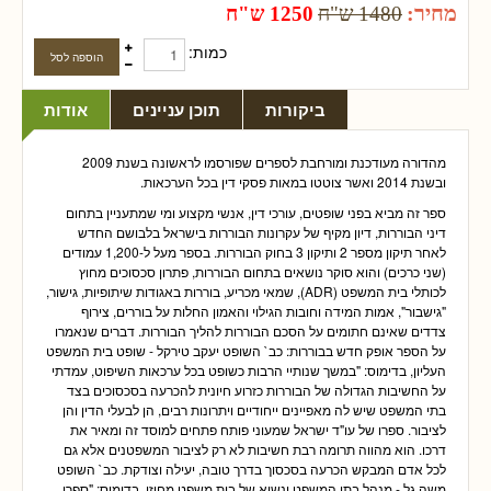
מחיר:
1480 ש"ח
1250 ש"ח
כמות:
ביקורות
תוכן עניינים
אודות
מהדורה מעודכנת ומורחבת לספרים שפורסמו לראשונה בשנת 2009
ובשנת 2014 ואשר צוטטו במאות פסקי דין בכל הערכאות.
ספר זה מביא בפני שופטים, עורכי דין, אנשי מקצוע ומי שמתעניין בתחום
דיני הבוררות, דיון מקיף של עקרונות הבוררות בישראל בלבושם החדש
לאחר תיקון מספר 2 ותיקון 3 בחוק הבוררות. בספר מעל ל-1,200 עמודים
(שני כרכים) והוא סוקר נושאים בתחום הבוררות, פתרון סכסוכים מחוץ
לכותלי בית המשפט (
ADR
), שמאי מכריע, בוררות באגודות שיתופיות, גישור,
"גישבור", אמות המידה וחובות הגילוי והאמון החלות על בוררים, צירוף
צדדים שאינם חתומים על הסכם הבוררות להליך הבוררות. דברים שנאמרו
על הספר אופק חדש בבוררות: כב` השופט יעקב טירקל - שופט בית המשפט
העליון, בדימוס: "במשך שנותיי הרבות כשופט בכל ערכאות השיפוט, עמדתי
על החשיבות הגדולה של הבוררות כזרוע חיונית להכרעה בסכסוכים בצד
בתי המשפט שיש לה מאפיינים ייחודיים ויתרונות רבים, הן לבעלי הדין והן
לציבור. ספרו של עו"ד ישראל שמעוני פותח פתחים למוסד זה ומאיר את
דרכו. הוא מהווה תרומה רבת חשיבות לא רק לציבור המשפטנים אלא גם
לכל אדם המבקש הכרעה בסכסוך בדרך טובה, יעילה וצודקת. כב` השופט
משה גל - מנהל בתי המשפט ונשיא של בית משפט מחוזי, בדימוס: "ספרו