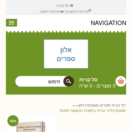
סל קניות
כניסה לחשבונך
או
פתיחת חשבון
NAVIGATION
סל קניות
0 מוצרים
-
0 ש"ח
דף הבית
ספרים
משפחה/ירוש
»
»
מזונות;הליכי גבייה בלשכת ההוצאה לפועל
Sale