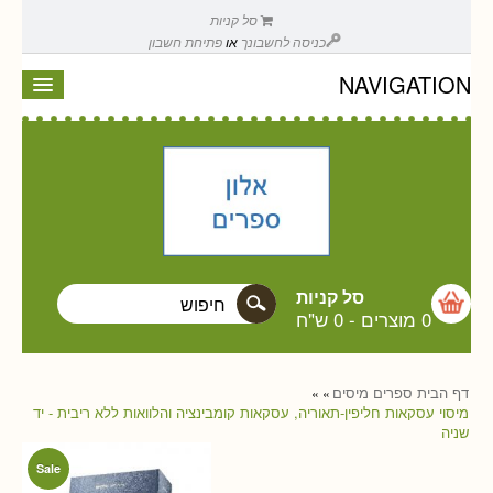
סל קניות
כניסה לחשבונך
או
פתיחת חשבון
NAVIGATION
סל קניות
0 מוצרים
-
0 ש"ח
דף הבית
ספרים
מיסים
»
»
מיסוי עסקאות חליפין-תאוריה, עסקאות קומבינציה והלוואות ללא ריבית - יד
שניה
Sale