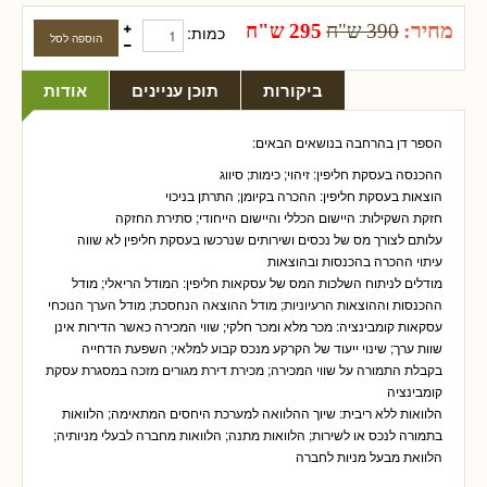
מחיר:
390 ש"ח
295 ש"ח
כמות:
ביקורות
תוכן עניינים
אודות
הספר דן בהרחבה בנושאים הבאים:
ההכנסה בעסקת חליפין: זיהוי; כימות; סיווג
הוצאות בעסקת חליפין: ההכרה בקיומן; התרתן בניכוי
חזקת השקילות: היישום הכללי והיישום הייחודי; סתירת החזקה
עלותם לצורך מס של נכסים ושירותים שנרכשו בעסקת חליפין לא שווה
עיתוי ההכרה בהכנסות ובהוצאות
מודלים לניתוח השלכות המס של עסקאות חליפין: המודל הריאלי; מודל
ההכנסות וההוצאות הרעיוניות; מודל ההוצאה הנחסכת; מודל הערך הנוכחי
עסקאות קומבינציה: מכר מלא ומכר חלקי; שווי המכירה כאשר הדירות אינן
שוות ערך; שינוי ייעוד של הקרקע מנכס קבוע למלאי; השפעת הדחייה
בקבלת התמורה על שווי המכירה; מכירת דירת מגורים מזכה במסגרת עסקת
קומבינציה
הלוואות ללא ריבית: שיוך ההלוואה למערכת היחסים המתאימה; הלוואות
בתמורה לנכס או לשירות; הלוואות מתנה; הלוואות מחברה לבעלי מניותיה;
הלוואת מבעל מניות לחברה