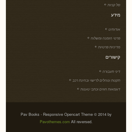
סל קניות
מידע
אודותינו
פרטי הזמנה ומשלוח
מדיניות פרטיות
קישורים
דיני תעבורה
תקנות ונוהלים לרישוי ובחינת רכב
דוגמאות חוזים וכתבי טענות
Pav Books - Responsive Opencart Theme © 2014 by
Pavothemes.com
All reversed.