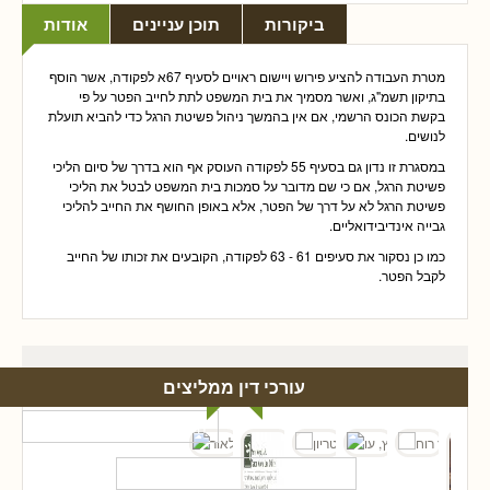
ביקורות
תוכן עניינים
אודות
מטרת העבודה להציע פירוש ויישום ראויים לסעיף 67א לפקודה, אשר הוסף
בתיקון תשמ"ג, ואשר מסמיך את בית המשפט לתת לחייב הפטר על פי
בקשת הכונס הרשמי, אם אין בהמשך ניהול פשיטת הרגל כדי להביא תועלת
לנושים.
במסגרת זו נדון גם בסעיף 55 לפקודה העוסק אף הוא בדרך של סיום הליכי
פשיטת הרגל, אם כי שם מדובר על סמכות בית המשפט לבטל את הליכי
פשיטת הרגל לא על דרך של הפטר, אלא באופן החושף את החייב להליכי
גבייה אינדיבידואליים.
כמו כן נסקור את סעיפים 61 - 63 לפקודה, הקובעים את זכותו של החייב
לקבל הפטר.
עורכי דין ממליצים