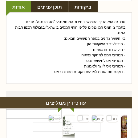
ביקורות
תוכן עניינים
אודות
ספר זה הוא הכרך החמישי בחיבור המונומנטלי "מס הכנסה". עניינו
בתמריצי המס המוענקים על
־
פי חוקי המסים בישראל ובגבולות תכנון חבות
המס.
בין השאר נדונים בספר הנושאים הבאים:
·
חוק לעידוד השקעות הון
·
חוק עידוד התעשייה
·
תמריצי המס למחקר ופיתוח
·
תמריצי מס לחיפושי נפט
·
תמריצי מס ליוצר ולאמנות
·
דוקטרינות שונות למניעת הקטנת החבות במס
עורכי דין ממליצים