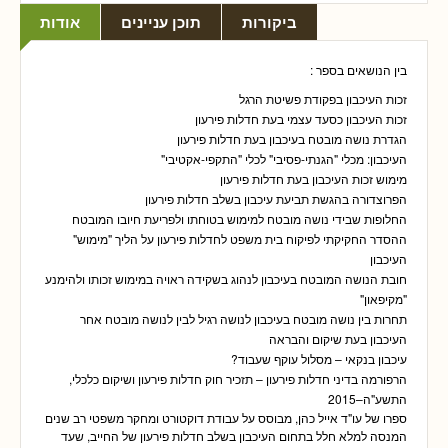
ביקורות
תוכן עניינים
אודות
בין הנושאים בספר :
זכות העיכבון בפקודת פשיטת הרגל
זכות העיכבון כסעד עצמי בעת חדלות פירעון
הגדרת נושה מובטח בעיכבון בעת חדלות פירעון
העיכבון: מכלי "הגנתי-פסיבי" לכלי "התקפי-אקטיבי"
מימוש זכות העיכבון בעת חדלות פירעון
הפרוצדורה בהגשת תביעת עיכבון בשלב חדלות פירעון
החלופות שבידי נושה מובטח למימוש בטוחתו ולפריעת חיובו המובטח
ההסדר החקיקתי לפיקוח בית משפט לחדלות פירעון על הליך "מימוש"
העיכבון
חובת הנושה המובטח בעיכבון לנהוג בשקידה ראויה במימוש זכותו ולהימנע
"מקיפאון"
תחרות בין נושה מובטח בעיכבון לנושה רגיל לבין לנושה מובטח אחר
העיכבון בעת שיקום והבראה
עיכבון בנקאי – מסלול עוקף שעבוד?
הרפורמה בדיני חדלות פירעון – תזכיר חוק חדלות פירעון ושיקום כלכלי,
התשע"ה–2015
ספרו של עו"ד אייל כהן, מבוסס על עבודת דוקטורט ומחקר משפטי רב שנים
המנסה למלא חלל בתחום העיכבון בשלב חדלות פירעון של החייב, שעד