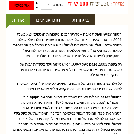
מחיר:
230 ש"ח
100 ש"ח
כמות:
ביקורות
תוכן עניינים
אודות
הספר “נפגעי פעולות איבה – מדריך לנכים ומשפחות הנספים” יצא בשנת
2006, ובזאת השלים בנייתה של מסכת סדורה שהייתה חלום עליו עמלנו
מספר שנים – ועליו אנו ממשיכים לעמול, והיא מקיפה את כל הקשור בנפגעי
פעולות איבה ונכי צה”ל, שתי אוכלוסיות אשר נתנו את היקר להן בשל
התעקשותן לחיים והגנה על מדינת ישראל מכורתינו ומולדתנו לנצח.
רק בשנת 2002, נפגעו מעל ל-4,000 איש אישה וילד בעשרות רבות של
פיגועי טרור רצחניים ומעשי איבה בלתי אנושיים במדינתנו, ומאות נרצחו
בדם קר ובנפש אפילה.
כל אלו ובני משפחותיהם של הנספים, נזקקים לטיפולו של המוסד לביטוח
לאומי על סניפיו בהתמודדות יום יומית קשה ובלתי אפשרית כמעט.
הטיפול בנפגעי פעולות האיבה במתכונתו דהיום החל עם חקיקת חוק
התגמולים לנפגעי פעולות האיבה בשנת 1970. החוק הניח את הטיפול
בנפגעי פעולות האיבה לפתחו של המוסד לביטוח לאומי ועובדיו. החוק
הסמיך את עובדי המוסד לעמול במלאכה הברוכה והמקודשת של סיוע בידי
אלו אשר גורלם לא שפר עליהם והם נפגעו במהלך קוממיותה של מדינת
ישראל. היום למעשה מבטא החוק את התפיסה לפיה אזרחים מן השורה
שנפגעו בפעולות האיבה, במלחמת תקומת מדינת ישראל, יוכרו ממש כלוחמי