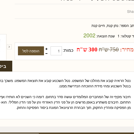
Sha
תב הספר:
נתן קנת, חיים קנת
2002
ד קטלוגי:
1
שנת הוצאה:
מחיר:
750 ש"ח
300 ש"ח
כמות:
ביק
נטל הראיה קובע את מהלכו של המשפט. נטל השכנוע קובע את תוצאת המשפט. משכך בר
בנטל השכנוע ומהי מידת ההוכחה הנדרשת ממנו.
חיבור מקיף זה של המחברים המלומדים עושה סדר בתחום. דומה כי השניים לא הותירו א
התחום. חיבורם משתרע באופן מרשים הן על פני הדין האזרחי והן על פני הדין הפלילי. ה
מן הפסיקה ומהדין החקוק, תוך הבהרת הרציונאל המונח ביסוד הפסיקה והחוק.