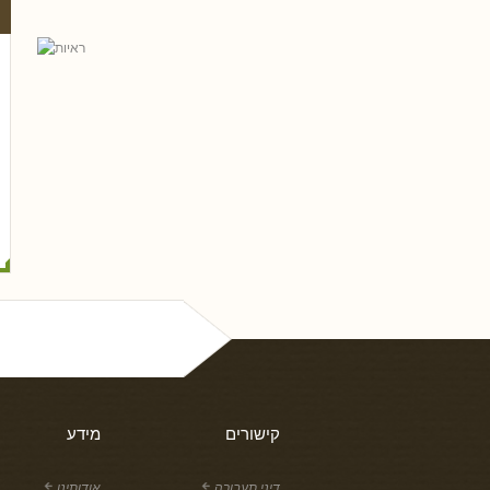
ל פריי, עו
גלית שאבי-וינמן
רם שכטר
ארז רוח
טלי חץ, עו
שי כ
נסים ונונו
קישורים
מידע
דיני תעבורה
אודותינו