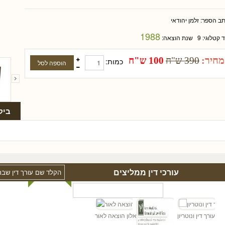
תב הספר:
זלמן יהודאי
1988
ד קטלוגי:
9
שנת הוצאה:
מחיר:
390 ש"ח
100 ש"ח
כמות:
ביק
עורכי דין ממליצים
ו"ד
כהן - עורך דין ונוטריון
אלון הוצאה לאור