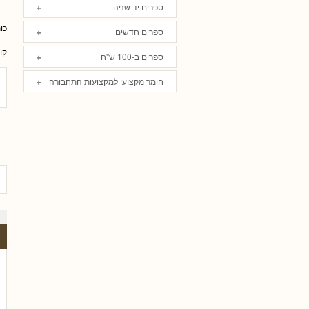
ספרים יד שניה
כו
ספרים חדשים
קו
ספרים ב-100 ש"ח
חומר מקצועי למקצועות התחבורה
אל פריי, עו
גלית שאבי-וינמן
רם שכטר
ארז רוח
טלי חץ, ע
שי 