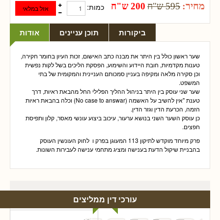
מחיר:
595 ש"ח
200 ש"ח
כמות:
ביקורות
תוכן עניינים
אודות
שער ראשון כולל בין היתר את מבנה כתב האישום, זכות העיון בחומר חקירה,
טענות מקדמיות, חובת היידוע והשימוע, הפסקת הליכים בשל לקות נפשית
וכן סקירה מלאה ומקיפה בעניין סמכותם העניינית והמקומית של בתי
המשפט.
שער שני עוסק בין היתר בניהול ההליך הפלילי החל מהבאת ראיות, דרך
טענת "אין להשיב על האשמה (No case to answar) וכלה בהבאת ראיות
הזמה, הכרעת הדין וגזר הדין.
כן עוסק השער השני בנושא ערעור, עיכוב ביצוע עונשי מאסר, קלון ותפיסת
חפצים.
פרק מיוחד מוקדש לתיקון 113 המעוגן בפרק ו לחוק העונשין העוסק
בהבניית שיקול הדעת בענישה ומציג מתחמי ענישה לעבירות השונות.
עורכי דין ממליצים