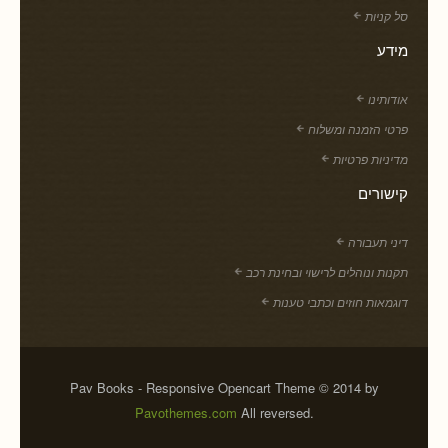
סל קניות
מידע
אודותינו
פרטי הזמנה ומשלוח
מדיניות פרטיות
קישורים
דיני תעבורה
תקנות ונוהלים לרישוי ובחינת רכב
דוגמאות חוזים וכתבי טענות
Pav Books - Responsive Opencart Theme © 2014 by
Pavothemes.com
All reversed.