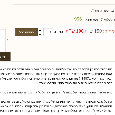
תב הספר:
משה ז"ק
1996
ד קטלוגי:
7
שנת הוצאה:
מחיר:
150 ש"ח
100 ש"ח
כמות:
ביק
מה בדיוק קרה בין גולדה לחוסיין ערב מלחמת יום הכיפורים ומה עשתה גולדה עם המידע שה
האם החמצנו אפשרות להסכם ביניים עם המלך חוסיין ב
לבין המלך חוסיין ב1987-? מה הם פרטי השיחה בין יצחק שמיר ובין המלך חוסיי
פרס ביניהם בנושא ירושלים מול המלך חוסיין והפלסטינים?
פרשיות אלה ואחרות בספרו של משה ז"ק, השופך אור על כל אחת מהפרשות השנויות במחל
את כל שלבי השיחות החשאיות חושף המחבר על סמך קריאה בפרוטוקולים ובתעודות שעדיין 
הממשלה, שרי החוץ, ראשי המוסד ורמט"כלים, עם שרי חוץ אמריקאים ואחרים. הוא גם מ
ישראל בקשר לחתימת חוזה השלום עם ירדן. בתוך שלושה עשר פרקי הספר שזורים ציטוטים מד