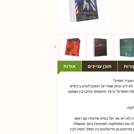
ורות
תוכן עניינים
אודות
עביר חוסיין?
1974- (תכנית יריחו)? מה ידע ומה לא ידע יצחק שמיר על הסכם לונדון בין פרס
ן ערב מלחמת המפרץ? וכיצד התעמתו יצחק רבין ושמעון
וקת.
לא ראו אור ועל בסיס שיחותיו עם ראשי
גלה את המחלוקות הפנימיות בתוך ממשלת
ויקים מן הדיאלוגים בין המלך חוסיין לבין