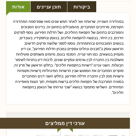
ביקורות
תוכן עניינים
אודות
במהדורה השנייה, שראתה אור לאחר חמש שנים מאז שפורסמה המהדורה
הקודמת, מרחיבים המחברים, מהמובילים בתחום זה, בדינים הסבוכים
והמורכבים בתחום של הקפאת ההליכים, ושל חדלות הפירעון. נוסף לפרקים
הדנים, בין היתר, בבקשה להקפאת הליכים, בנאמן ובתפקידיו, בעובדים,
בנושים המובטחים ובהתמחרות, נוספו לספר שלושה פרקים חדשים:
הראשון עוסק ב"מבנים ונהלים עסקיים במבחן חדלות הפירעון", ובו דיון
מעמיק בנושאים, כמו תווי קנייה, הסכמי בונוס, מיזמים משותפים ופעילויות
משולבות בין החברה לבין גורמים עסקיים שונים, לרבות דיון בתניות לשימור
הבעלות. השני עניינו "רשויות בהקפאת הליכים". בחלקו הראשון של פרק זה,
סוקרים המחברים את המפגש שבין הרשויות המינהליות (רשויות מקומיות
ורשויות מס) לבין החברה חדלת הפירעון. בחלקו השני דנים המחברים
בסוגיה המורכבת של הקפאת הליכים ברשות מקומית, תוך הצגת מאפייניה
המיוחדים. השלישי מתמקד בנושא "שכר טרחתו של הנאמן בהקפאת
הליכים".
עורכי דין ממליצים