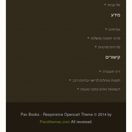
סל קניות
מידע
אודותינו
פרטי הזמנה ומשלוח
מדיניות פרטיות
קישורים
דיני תעבורה
תקנות ונוהלים לרישוי ובחינת רכב
דוגמאות חוזים וכתבי טענות
Pav Books - Responsive Opencart Theme © 2014 by
Pavothemes.com
All reversed.