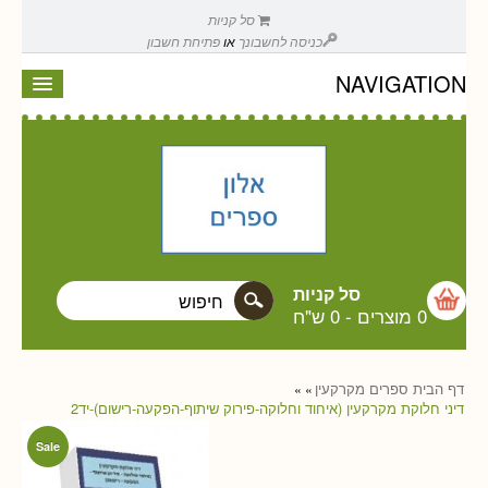
סל קניות
כניסה לחשבונך
או
פתיחת חשבון
NAVIGATION
סל קניות
0 מוצרים
-
0 ש"ח
דף הבית
ספרים
מקרקעין
»
»
דיני חלוקת מקרקעין (איחוד וחלוקה-פירוק שיתוף-הפקעה-רישום)-יד2
Sale