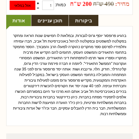
מחיר:
490 ש"ח
200 ש"ח
כמות:
ביקורות
תוכן עניינים
אודות
בהגיע פרופסור יוסף גרוס לגבורות, ובמלאות לו חמישים שנות הוראה ומחקר
בפקולטה למשפטים ובפקולטה לניהול באוניברסיטת תל אביב, חברו עמיתיו
ותלמידיו לפרסם ספר מחקרים כהוקרה לפועלו הרב והמבורך. הספר מתמקד
בתחומי התאגידים והמשפט העסקי, תחומים להם הקדיש את מרבית
מחקריו וספריו אשר תרמו להתפתחות דיני התאגידים, המשפט המסחרי
ועקרונות "הממשל התאגידי". ליוזמה זו חברה פירמת עורכי הדין גרוס,
קלינהדלר, חודק, הלוי, גרינברג ושות אותה יסד פרופסור גרוס לפני 35 שנה
המתמחה והמובילה בתחומי המשפט העסקי בישראל. במקביל לפעילות
האקדמית והמקצועית, מקדיש פרופסור גרוס מזמנו לפעילות ציבורית
וחברתית עניפה. לפני 40 שנה יסד את הקורסים להכשרת דירקטורים
בכירים באוניברסיטת תל אביב אותם הוא מרכז עד היום במסגרתם הוכשרו
אלפים לתפקידי מפתח בחברות. כיהן כדירקטור בחברות ציבוריות רבות,
בחברות ממשלתיות ופרטיות, כיהן כיו"ר הוועדה המיעצת לרשות החברות
הממשלתיות, חבר בית הדין להגבלים עסקיים, חבר וכיו"ר של ועדות ציבוריות
וממשלתיות רבות.