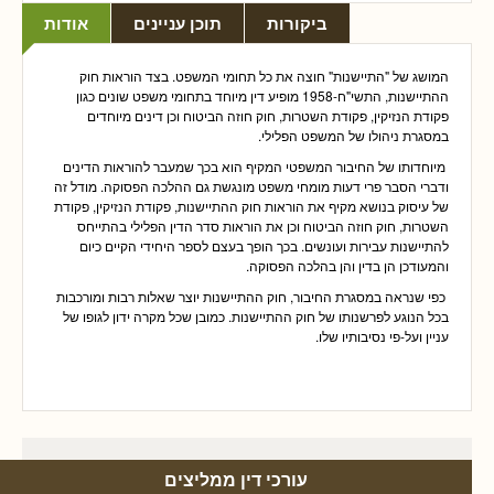
ביקורות
תוכן עניינים
אודות
המושג של "התיישנות" חוצה את כל תחומי המשפט. בצד הוראות חוק
ההתיישנות, התשי"ח-1958 מופיע דין מיוחד בתחומי משפט שונים כגון
פקודת הנזיקין, פקודת השטרות, חוק חוזה הביטוח וכן דינים מיוחדים
במסגרת ניהולו של המשפט הפלילי.
מיוחדותו של החיבור המשפטי המקיף הוא בכך שמעבר להוראות הדינים
ודברי הסבר פרי דעות מומחי משפט מונגשת גם ההלכה הפסוקה. מודל זה
של עיסוק בנושא מקיף את הוראות חוק ההתיישנות, פקודת הנזיקין, פקודת
השטרות, חוק חוזה הביטוח וכן את הוראות סדר הדין הפלילי בהתייחס
להתיישנות עבירות ועונשים. בכך הופך בעצם לספר היחידי הקיים כיום
והמעודכן הן בדין והן בהלכה הפסוקה.
כפי שנראה במסגרת החיבור, חוק ההתיישנות יוצר שאלות רבות ומורכבות
בכל הנוגע לפרשנותו של חוק ההתיישנות. כמובן שכל מקרה ידון לגופו של
עניין ועל-פי נסיבותיו שלו.
עורכי דין ממליצים