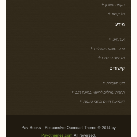
הקמת חשבון
סל קניות
מידע
אודותינו
פרטי הזמנה ומשלוח
מדיניות פרטיות
קישורים
דיני תעבורה
תקנות ונוהלים לרישוי ובחינת רכב
דוגמאות חוזים וכתבי טענות
Pav Books - Responsive Opencart Theme © 2014 by
Pavothemes.com
All reversed.