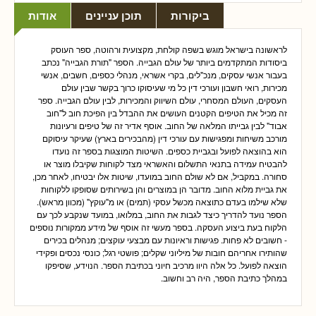
ביקורות
תוכן עניינים
אודות
לראשונה בישראל מוגש בשפה קולחת, מקצועית ורהוטה, ספר העוסק
ביסודות המתקדמים ביותר של עולם הגבייה. הספר "תורת הגבייה" נכתב
בעבור אנשי עסקים, מנכ"לים, בקרי אשראי, מנהלי כספים, חשבים, אנשי
מכירות, רואי חשבון ועורכי דין כל מי שעיסוקו כרוך בקשר שבין עולם
העסקים, העולם המסחרי, עולם השיווק והמכירות, לבין עולם הגבייה. ספר
זה מכיל את הטיפים הקטנים העושים את ההבדל בין הפיכת חוב ל"חוב
אבוד" לבין גבייתו המלאה של החוב. אוסף אדיר זה של טיפים ורעיונות
מורכב משיחות ומפגישות עם עורכי דין (מהבכירים בארץ) שעיקר עיסוקם
הוא בהוצאה לפועל ובגביית כספים. השיטות המוצגות בספר זה נועדו
להבטיח עמידה בתנאי התשלום והאשראי מצד לקוחות שקיבלו מוצר או
סחורה. במקביל, אם לא שולם החוב במועדו, שיטות אלו יבטיחו, לאחר מכן,
את גביית מלוא החוב. מדובר הן במוצרים והן בשירותים שסופקו ללקוחות
שלא שילמו בעדם כתוצאה מכשל עסקי (תמים) או מ"עוקץ" (מכוון מראש).
הספר נועד להדריך כיצד לגבות את החוב, במלואו, במועד שנקבע לכך עם
הלקוח בעת ביצוע העסקה. בספר מעשי זה אוסף של מידע ממקורות נוספים
- חשובים לא פחות. פגישות וראיונות עם מבצעי עוקצים; מנהלים בכירים
שהותירו אחריהם חובות של מיליוני שקלים; פושטי רגל; כונסי נכסים ופקידי
הוצאה לפועל. כל אלה היוו מרכיב חיוני בכתיבת הספר. הנוידע, שסיפקו
במהלך כתיבת הספר, היה רב וחשוב.