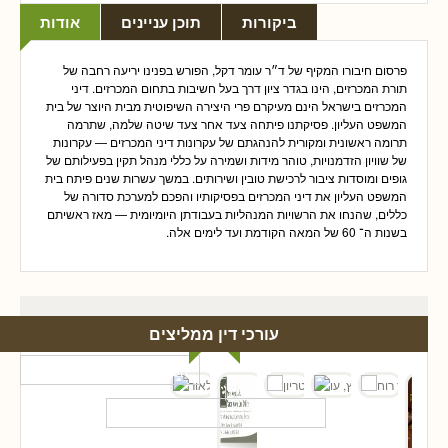
ביקורות
תוכן עניינים
אודות
פרסום חיבורו המקיף של ד״ר עומר דקל, הפורש בפנינו יריעה רחבה של
תורת המכרזים, הינו בגדר ציון דרך בעל חשיבות בתחום המכרזים. דיני
המכרזים בישראל הינם מעיקרם פרי היצירה השיפוטית מבית היוצר של בית
המשפט העליון. פסיקתנו פיתחה צעד אחר צעד שיטה שלמה, שתרמה
תרומה ראשונית ומקורית להנהגתם של עקרונות דיני המכרזים — עקרונות
של שוויון הזדמנויות, טוהר מידות ושמירה על כללי מנהל תקין בפעילותם של
גופים ומוסדות ציבור לרכישת טובין ושירותים. במשך עשרות שנים פיתח בית
המשפט העליון את דיני המכרזים בפסיקותיו והפכם למערכת סדורה של
כללים, שהנחו את הרשויות המנהליות בעבודתן היומיומית — מאז ראשיתם
בשנות ה־ 60 של המאה הקודמת ועד לימים אלה.
עורכי דין ממליצים