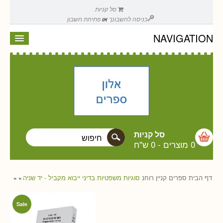
סל קניות
כניסה לחשבונך
או
פתיחת חשבון
NAVIGATION
סל קניות
0 מוצרים
-
0 ש"ח
דף הבית
ספרים
קניין רוחנ
סוגיות משפטיות בדיני ייבוא מקביל - יד שניה
»
»
Sale