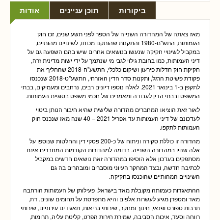
ביקורות
תוכן עניינים
אודות
מאז צאתה של המהדורה השנייה של הספר לפני תשע שנים, זכו חוק
העמותות, התש"ם-1980 והתקנות שהותקנו מכוחו, לשינויים מהותיים,
במקביל לשינויי חקיקה שנעשו בנושאים אחרים שיש בהם השפעה גם על
דיני העמותות, כמו בחובת גילוי לגבי מי שנתמך על ידי ישות מדינית זרה,
חקיקת חוק חדלות פירעון ושיקום כלכלי, התשע"ח-2018 שהחליף את
פקודת פשיטת הרגל, ותקנות סדר הדין האזרחי, התשע"ט-2018 שנכנסו
לתקפן ב-1 בינואר 2021. לאלה נוספו דיונים רבים, נרחבים ומעמיקים, בבתי
המשפט ובבתי הדין לעבודה ומאמרים של חכמי משפט בסוגיית העמותות.
לאור זאת הוציאו המחברים מהדורה שלישית שהיא חיבור הנותן ביטוי
לעדכונם של דיני העמותות עד אפריל 2021 – 40 שנה מאז שנכנס חוק
העמותות לתקפו.
מהדורה זו כוללת סקירה וניתוח של כ-200 פסקי דין והחלטות שנוספו על
אלה שהיו במהדורה השנייה. בדומה למהדורות הקודמות המחברים אינם
מסתפקים בעדכון אלא הוסיפו במהדורה זאת נושאים חדשים במקביל
לכתיבה חדשה, ובצד
המחקר העיוני
מוסברים ומובהרים
בה גם
השינויים
המהותיים
שהוכנסו
בחקיקה
.
ההתאגדות כעמותה מקובלת מאד בישראל. פעילותן של העמותות הורחבה
מאד ומספרן מגיע לעשרות אלפים והיא מתפרסת על תחומים שונים. דת,
תרבות ספורט ופנאי, חינוך ומחקר, שירותי בריאות, תאגידים עירוניים, שירותי
רווחה וסעד, איכות הסביבה, שמירת חירות הפרט, קליטת עליה, תרומות,