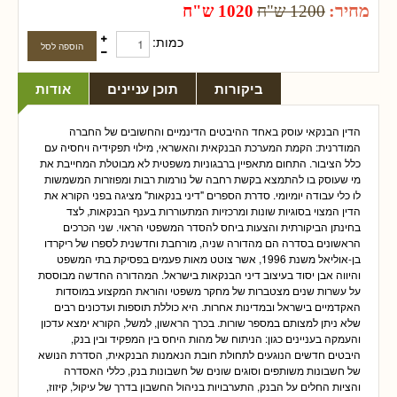
מחיר:
1200 ש"ח
1020 ש"ח
כמות:
ביקורות
תוכן עניינים
אודות
הדין הבנקאי עוסק באחד ההיבטים הדינמיים והחשובים של החברה
המודרנית: הקמת המערכת הבנקאית והאשראי, מילוי תפקידיה ויחסיה עם
כלל הציבור. התחום מתאפיין ברבגוניות משפטית לא מבוטלת המחייבת את
מי שעוסק בו להתמצא בקשת רחבה של נורמות רבות ומפוזרות המשמשות
לו כלי עבודה יומיומי. סדרת הספרים "דיני בנקאות" מציגה בפני הקורא את
הדין המצוי בסוגיות שונות ומרכזיות המתעוררות בענף הבנקאות, לצד
בחינתן הביקורתית והצעות ביחס להסדר המשפטי הראוי. שני הכרכים
הראשונים בסדרה הם מהדורה שניה, מורחבת וחדשנית לספרו של ריקרדו
בן-אוליאל משנת 1996, אשר צוטט מאות פעמים בפסיקת בתי המשפט
והיווה אבן יסוד בעיצוב דיני הבנקאות בישראל. המהדורה החדשה מבוססת
על עשרות שנים מצטברות של מחקר משפטי והוראת המקצוע במוסדות
האקדמיים בישראל ובמדינות אחרות. היא כוללת תוספות ועדכונים רבים
שלא ניתן למצותם במספר שורות. בכרך הראשון, למשל, הקורא ימצא עדכון
והעמקה בעניינים כגון: הניתוח של מהות היחס בין המפקיד ובין בנק,
היבטים חדשים הנוגעים לתחולת חובת הנאמנות הבנקאית, הסדרת הנושא
של חשבונות משותפים וסוגים שונים של חשבונות בנק, כללי האסדרה
והציות החלים על הבנק, התערבויות בניהול החשבון בדרך של עיקול, קיזוז,