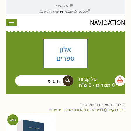
סל קניות
כניסה לחשבונך
או
פתיחת חשבון
NAVIGATION
סל קניות
0 מוצרים
-
0 ש"ח
דף הבית
ספרים
בנקאות
»
»
דיני בנקאות(כרכים א-ב) מהדורה שנייה - יד שניה
Sale