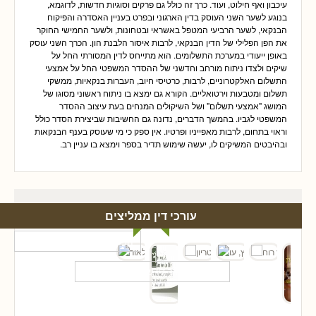
עיכבון ואף חילוט, ועוד. כרך זה כולל גם פרקים וסוגיות חדשות, לדוגמא,
בנוגע לשער השני העוסק בדין הארגוני ובפרט בעניין האסדרה והפיקוח
הבנקאי, לשער הרביעי המטפל באשראי ובטחונות, ולשער החמישי החוקר
את הפן הפלילי של הדין הבנקאי, לרבות איסור הלבנת הון. הכרך השני עוסק
באופן ייעודי במערכת התשלומים. הוא מתייחס לדין המסורתי החל על
שיקים ולצדו ניתוח מורחב וחדשני של ההסדר המשפטי החל על אמצעי
התשלום האלקטרוניים, לרבות, כרטיסי חיוב, העברות בנקאיות, ממשקי
תשלום ומטבעות וירטואליים. הקורא גם ימצא בו ניתוח ראשוני מסוגו של
המושג "אמצעי תשלום" ושל השיקולים המנחים בעת עיצוב ההסדר
המשפטי לגביו. בהמשך הדברים, נדונה גם החשיבות שביצירת הסדר כולל
וראוי בתחום, לרבות מאפייניו ופרטיו. אין ספק כי מי שעוסק בענף הבנקאות
ובהיבטים המשיקים לו, יעשה שימוש תדיר בספר וימצא בו עניין רב.
עורכי דין ממליצים