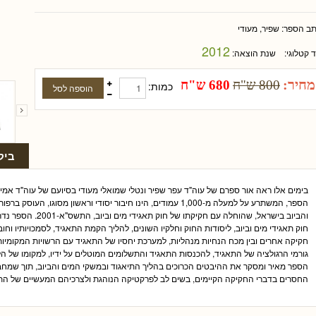
תב הספר:
שפיר, מעודי
2012
ד קטלוגי:
שנת הוצאה:
מחיר:
800 ש"ח
680 ש"ח
כמות:
ביק
בימים אלו ראה אור ספרם של עוה"ד עפר שפיר ונטלי שמואלי מעודי בסיועם של עוה"ד אמיר בי
הספר, המשתרע על למעלה מ-1,000 עמודים, הינו חיבור יסודי וראשון מ
והביוב בישראל, שהוחלה ע
חוק תאגידי מים וביוב, ליסודות החוק וחלקיו השונים, להליך הקמת התאגיד, לסמכויותיו וחוב
חקיקה אחרים ובין מכח הנחיות מנהליות, למערכת יחסיו של התאגיד עם הרשויות המקומי
גורמי הרגולציה של התאגיד, להכנסות התאגיד והתשלומים המוטלים על ידיו, למקומו של הל
הספר מאיר ומסקר את ההיבטים הכרוכים בהליך התיאגוד ובמשקי המים והביוב, תוך שמחברי
החסרים בדברי החקיקה הקיימים, בשים לב לפרקטיקה הנוהגת ולצרכיהם המעשיים של הת