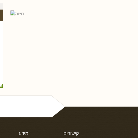
אל פריי, עו
גלית שאבי-וינמן
רם שכטר
ארז רוח
טלי חץ, עו
שי כ
נסים ונונו
קישורים
מידע