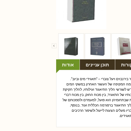
ורות
תוכן עניינים
אודות
רנבוים ויעל צוברי – "תאגידי מים וביוב".
סוגו, העוסק ברפורמה המקיפה של העשור האחרון במשקי המים
ם חקיקתו של חוק תאגידי מים וביוב, התשס"א-2001. הספר נדרש לשורשי הליך התיאגוד ועילותיו, להליך חקיקת
ותיו של התאגיד, בין מכוח החוק, בין מכוח דברי
ות שבתחומיהן הוא פועל, למעמדם ולסמכותם של
יך התיאגוד ברפורמה הכללית ועוד. בנוסף,
ו מעלים הצעות לייעול ולשיפור הרכיבים
אגידים.