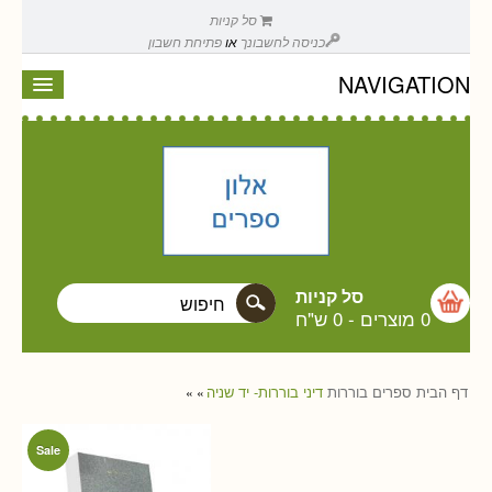
סל קניות
כניסה לחשבונך
או
פתיחת חשבון
NAVIGATION
סל קניות
0 מוצרים
-
0 ש"ח
דף הבית
ספרים
בוררות
דיני בוררות- יד שניה
»
»
Sale