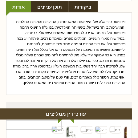
ביקורות
תוכן עניינים
אודות
פרופסור גבריאלה שלו היא אחת המשפטניות, החוקרות והמורות הבולטות
והמוערכות ביותר בישראל. בעשייתה האקדמית ובפועלה החינוכי תרמה
פרופסור שלו תרומה אדירה להתפתחות המשפט הישראלי. בכתביה
ובפירושיה מאירי העיניים, הכוללים ספרים ומאמרים רבים, פיתחה ועיצבה
פרופסור שלו את דיני החוזים והניחה מסד איתן לניתוחם, להבנתם
וליישומם. השפעתה המעצבת על המשפט הישראלי בכלל ועל דיני החוזים
בפרט היא כה עמוקה עד שלא ניתן להתייחס לתחומים שבהם פעלה מבלי
שנוכחותה תורגש. ספר גבריאלה שלו הוא אות של הוקרה ואהבה לפרופסור
שלו. לעריכתו חברו יחד נשיא בית המשפט העליון (בדימוס) אהרן ברק, מורה
וחבר יקר של כלת המפעל ושניים מתלמידיה ועמיתיה הקרובים, יהודה אדר
ואפי צמח. הספר כולל מאמרים רבים, פרי עטם של מיטב הכותבים, בהם
החוקרים המובילים ביותר בתחום החוזים ושופטי בית המשפט העליון.
עורכי דין ממליצים