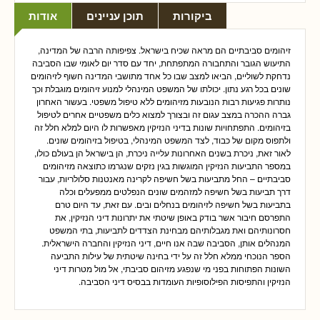
ביקורות
תוכן עניינים
אודות
זיהומים סביבתיים הם מראה שכיח בישראל. צפיפותה הרבה של המדינה,
התיעוש הגובר והתחבורה המתפתחת, יחד עם סדר יום לאומי שבו הסביבה
נדחקת לשוליים, הביאו למצב שבו כל אחד מתושבי המדינה חשוף לזיהומים
שונים בכל רגע נתון. יכולתו של המשפט המינהלי למנוע זיהומים מוגבלת וכך
נותרות פגיעות רבות הנובעות מזיהומים ללא טיפול משפטי. בעשור האחרון
גברה ההכרה במצב עגום זה ובצורך למצוא כלים משפטיים אחרים לטיפול
בזיהומים. התפתחויות שונות בדיני הנזיקין מאפשרות לו היום למלא חלל זה
ולתפוס מקום של כבוד, לצד המשפט המינהלי, בטיפול בזיהומים שונים.
לאור זאת, ניכרת בשנים האחרונות עלייה ניכרת, הן בישראל הן בעולם כולו,
במספר התביעות הנזיקין המוגשות בגין נזקים שנגרמו כתוצאה מזיהומים
סביבתיים – החל מתביעות בשל חשיפה לקרינה מאנטנות סלולריות, עבור
דרך תביעות בשל חשיפה למזהמים שונים הנפלטים ממפעלים וכלה
בתביעות בשל חשיפה לזיהומים בנחלים ובים. עם זאת, עד היום טרם
התפרסם חיבור אשר בודק באופן שיטתי את יתרונות דיני הנזיקין, את
חסרונותיהם ואת מגבלותיהם מבחינת הצדדים לתביעות, בתי המשפט
המנהלים אותן, הסביבה שבה אנו חיים, דיני הנזיקין והחברה הישראלית.
הספר הנוכחי ממלא חלל זה על ידי בחינה שיטתית של עילות התביעה
השונות הפתוחות בפני מי שנפגע מזיהום סביבתי, אל מול מטרות דיני
הנזיקין והתפיסות הפילוסופיות העומדות בבסיס דיני הסביבה.