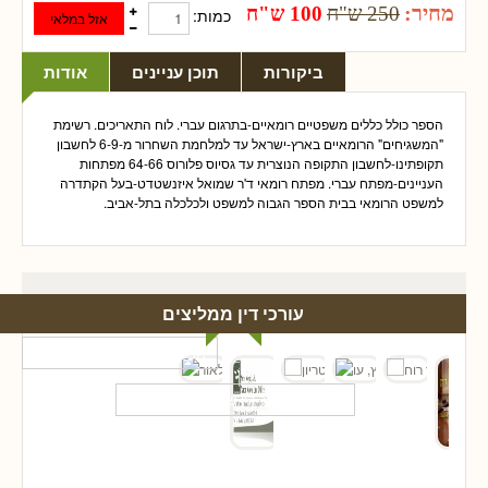
מחיר:
250 ש"ח
100 ש"ח
כמות:
ביקורות
תוכן עניינים
אודות
הספר כולל כללים משפטיים רומאיים-בתרגום עברי. לוח התאריכים. רשימת
"המשגיחים" הרומאיים בארץ-ישראל עד למלחמת השחרור מ-6-9 לחשבון
תקופתינו-לחשבון התקופה הנוצרית עד גסיוס פלורוס 64-66 מפתחות
העניינים-מפתח עברי. מפתח רומאי ד'ר שמואל איזנשטדט-בעל הקתדרה
למשפט הרומאי בבית הספר הגבוה למשפט ולכלכלה בתל-אביב.
עורכי דין ממליצים