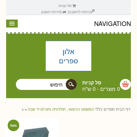
סל קניות
כניסה לחשבונך
או
פתיחת חשבון
NAVIGATION
סל קניות
0 מוצרים
-
0 ש"ח
דף הבית
ספרים
כללי
המשפט הרומאי, תולדותיו ותורתו-יד שניה
»
»
Sale