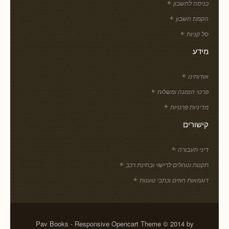
כניסה לחשבון
הקמת חשבון
סל קניות
מידע
אודותינו
פרטי הזמנה ומשלוח
מדיניות פרטיות
קישורים
דיני תעבורה
תקנות ונוהלים לרישוי ובחינת רכב
דוגמאות חוזים וכתבי טענות
Pav Books - Responsive Opencart Theme © 2014 by