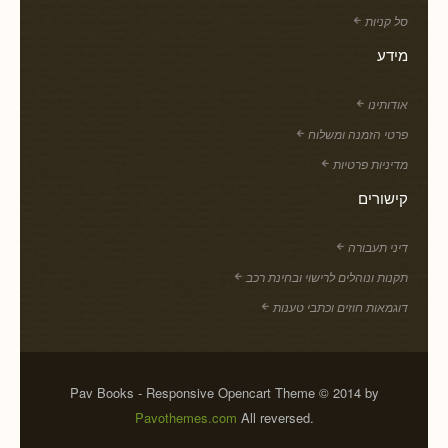
סל קניות
מידע
אודותינו
פרטי הזמנה ומשלוח
מדיניות פרטיות
קישורים
דיני תעבורה
תקנות ונוהלים לרישוי ובחינת רכב
דוגמאות חוזים וכתבי טענות
Pav Books - Responsive Opencart Theme © 2014 by
Pavothemes.com
All reversed.