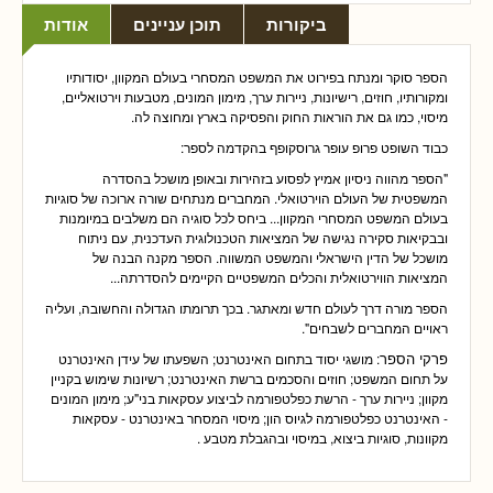
ביקורות
תוכן עניינים
אודות
הספר סוקר ומנתח בפירוט את המשפט המסחרי בעולם המקוון, יסודותיו
ומקורותיו, חוזים, רישיונות, ניירות ערך, מימון המונים, מטבעות וירטואליים,
מיסוי, כמו גם את הוראות החוק והפסיקה בארץ ומחוצה לה.
כבוד השופט פרופ עופר גרוסקופף בהקדמה לספר:
"הספר מהווה ניסיון אמיץ לפסוע בזהירות ובאופן מושכל בהסדרה
המשפטית של העולם הוירטואלי. המחברים מנתחים שורה ארוכה של סוגיות
בעולם המשפט המסחרי המקוון... ביחס לכל סוגיה הם משלבים במיומנות
ובבקיאות סקירה נגישה של המציאות הטכנולוגית העדכנית, עם ניתוח
מושכל של הדין הישראלי והמשפט המשווה. הספר מקנה הבנה של
המציאות הווירטואלית והכלים המשפטיים הקיימים להסדרתה...
הספר מורה דרך לעולם חדש ומאתגר. בכך תרומתו הגדולה והחשובה, ועליה
ראויים המחברים לשבחים".
פרקי הספר
: מושגי יסוד בתחום האינטרנט; השפעתו של עידן האינטרנט
על תחום המשפט; חוזים והסכמים ברשת האינטרנט; רשיונות שימוש בקניין
מקוון; ניירות ערך - הרשת כפלטפורמה לביצוע עסקאות בני"ע; מימון המונים
- האינטרנט כפלטפורמה לגיוס הון; מיסוי המסחר באינטרנט - עסקאות
מקוונות, סוגיות ביצוא, במיסוי ובהגבלת מטבע .