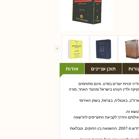
ורות
תוכן עניינים
אודות
 ודיני זכויות יוצרים בפרט, אינם מתוחמים
קיקה ולדין הנוהג בישראל ומהצד האחר, מורה
ארה"ב, באנגליה, בצרפת, בשוק האירופי
ושא זה.
ן פעילותם והדרך לקביעת התעריפים להרשאה
הספר מפרט את הזכויות של היוצר והמבצע הן על-פי החוק הישן מ-1911והן על-פי החוק החדש מ-2007. ההשוואה בין החוקים, וטבלאות