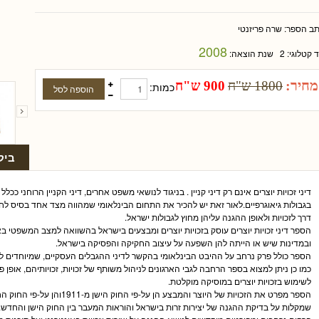
תב הספר:
שרה פריזנטי
2008
ד קטלוגי:
2
שנת הוצאה:
מחיר:
1800 ש"ח
900 ש"ח
כמות:
ביק
דיני זכויות יוצרים אינם רק דיני קניין . בניגוד לנושאי משפט אחרים, דיני הקניין הרוחני ככלל
בגבולות גיאוגרפיים.לאור זאת יש להכיר את התחום הבינלאומי שמהווה מצד אחד בסיס לח
דרך לזכויות ולאופן ההגנה עליהן מחוץ לגבולות ישראל.
הספר דיני זכויות יוצרים עוסק בזכויות יוצרים ומבצעים בישראל בהשוואה למצב המשפטי ב
ובמדינות שיש או הייתה להן השפעה על עיצוב החקיקה והפסיקה בישראל.
הספר כולל פרק נרחב על ההיבט הבינלאומי בהקשר לדיני ההגבלים העסקיים, שמיוחדים לנ
כמו כן ניתן למצוא בספר הרחבה לגבי הארגונים לניהול משותף של זכויות, זכויותיהם, אופ
לשימוש בזכויות יוצרים במוסיקה מוקלטת.
שמקלות על בדיקת ההגנה של יצירות זרות בישראל והוראות המעבר בין החוק הישן והחדש.