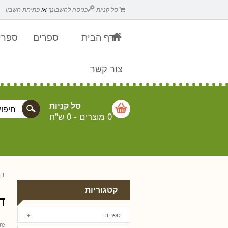
סל קניות
כניסה לחשבונך
או
פתיחת חשבון
דף הבית
ספרים
ספרים
צור קשר
סל קניות
0 מוצרים
-
0 ש"ח
דף
קטגוריות
די
ספרים
re