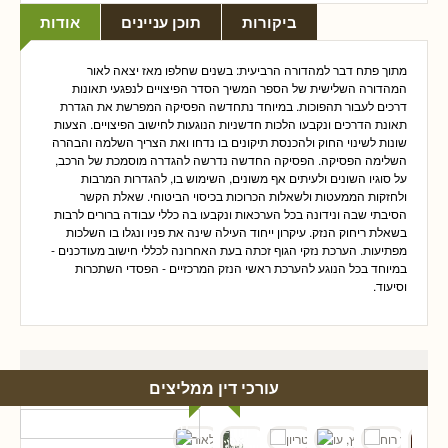
ביקורות
תוכן עניינים
אודות
מתוך פתח דבר למהדורה הרביעית: בשנים שחלפו מאז יצאה לאור
המהדורה השלישית של הספר המשיך הסדר הפיצויים לנפגעי תאונות
דרכים לעבור תהפוכות. במיוחד נתחדשה הפסיקה המפרשת את הגדרת
תאונת הדרכים ונקבעו הלכות חדשניות הנוגעות לחישוב הפיצויים. הצעות
שונות לשינוי החוק ולהכנסת תיקונים בו נדחו ואת הצריך השלמה והבהרה
השלימה הפסיקה. הפסיקה החדשה נדרשה להגדרה מוסמכת של הרכב,
על סוגיו השונים ולעיתים אף משונים, השימוש בו, להגדרות המרבות
ולחזקות הממעטות ולשאלות הכרוכות בכיסוי הביטוחי. שאלת הקשר
הסיבתי שבה ונידונה בכל הערכאות ונקבעו בה כללי עבודה ברורים לרבות
בשאלת ריחוק הנזק. עיקרון ייחוד העילה שינה את פניו ונגלו בו השלכות
מפתיעות. הערכת נזקי הגוף זכתה בעת האחרונה לכללי חישוב מעודכנים -
במיוחד בכל הנוגע להערכת ראשי הנזק המרכזיים - הפסדי השתכרות
וסיעוד.
עורכי דין ממליצים