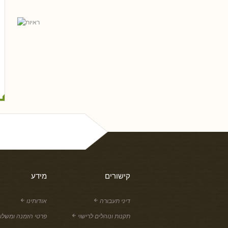
ל פריי, עו
גלית שאבי-וינמן
רם שכטר
ארז רוח
טלי חץ, עו
שי כ
נסים ונונו
קישורים
מידע
דיני תעבורה
אודותינו
תקנות ונוהלים לרישוי
פרטי הזמנה ומשלו