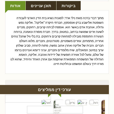
ביקורות
תוכן עניינים
אודות
מתוך דברי ברכה מאת נילי ארד: לסגנית נשיא בית הדין הארצי לעבודה
השופטת אלישבע ברק-אוסוסקין, חברתי היקרה "אליקה". אליקה נפש
גדולה, אוהבת אדם באשר הוא. אוספת לביתה קרובים, רחוקים, מכרים
לשעה וזרים שפגשה ברחוב, במטוס, בדרך. חברה מסורה ונאמנה, ברוחה
הצעירה התוססת מובילה למחוזות קרובים ורחוקים. בת בלי גיל שהכל נוהים
אחריה, מתמחים, עוזרים משפטיים, סטודנטים, וחברים. מלוא העולם
חברים. והבית של אליקה ואהרן אהוב נפשה, פתוח לרווחה, סביב שולחן
ערוך במיטב המאכלים, שיח מלומדים וחברים, עניני דיומא ועניינים ברומו
של עולם, ומעל לכל אווירה חופשית של ידידות ואהבה. אליקה, האמא
הגדולה של המשפחה המפוארת שהקמת עם אהרן האחד והיחיד, שהוא לנו
מורה דרך בעולם המשפט ובהליכות חיינו.
עורכי דין ממליצים