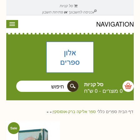
סל קניות
כניסה לחשבונך
או
פתיחת חשבון
NAVIGATION
סל קניות
0 מוצרים
-
0 ש"ח
דף הבית
ספרים
כללי
ספר אליקה ברק-אוסוסקין
»
»
Sale