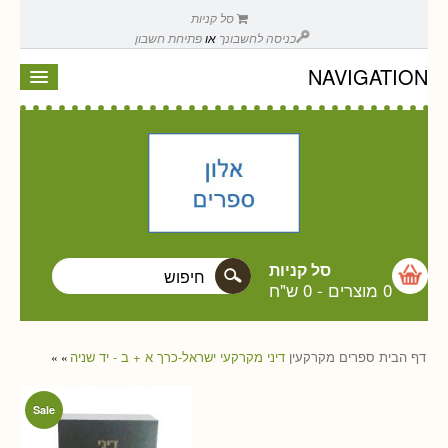
סל קניות
כניסה לחשבונך
או
פתיחת חשבון
NAVIGATION
סל קניות
0 מוצרים
-
0 ש"ח
דף הבית
ספרים
מקרקעין
דיני מקרקעי ישראל-כרך א + ב - יד שניה
»
»
Sale