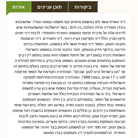
ביקורות
תוכן עניינים
אודות
דיני עשיית עושר ולא במשפט מהווים ענף משפט עצמאי ונפרד, שחשיבותו
בעידן המודרני גדלה והולכת, בין היתר, בשל ההשלכות המשמעותיות שיש
לדינים אלה על מרבית תחומי המשפט האזרחי והמסחרי, לרבות דיני חוזים,
נזיקין וקניין, כולל דיני מקרקעין וקניין רוחני, דיני תאגידים, דיני הנאמנות
וחובות האמון. הספר דיני עשיית עושר ולא במשפט, המתאפיין ברוחב
היריעה, בהיקף הדיון ובעומקו, הוכר כחיבור מרכזי במשפט הישראלי.
השפעתו ניכרת במגוון רחב של תחומי משפט והוא צוטט בפסקי דין רבים
העוסקים בתחומים שונים ומגוונים. השופט אהרן ברק, בהתייחסו למהדורה
קודמת של הספר, ציין בעניין אדרס, כי ספרים רבים נכתבו בעולם בתחום זה
אך "אנו בישראל זכינו לטוב שבהם". המהדורה הקודמת של הספר פורסמה
לפני כ-17 שנים, בשנת 1998. המהדורה הנוכחית מתייחסת לפסיקה
הישראלית העניפה שנוספה בתחום זה. כן מובאות בה פסיקה וספרות
מארצות הברית, אנגליה, קנדה ומדינות נוספות שיש בהן עניין למשפט
הישראלי. כרך א של המהדורה הנוכחית כולל את שלושת השערים
הראשונים של הספר, במסגרתם נדונים, בין היתר, הנושאים העוסקים
בשיפור נכסי הזולת, בטובת הנאה כפויה, בפרעון חוב הזולת, בתביעות שיפוי
והשתתפות בין חייבים. כן נכללים בו הנושאים העוסקים בהשבת רווח שהופק
עקב הפרת חובת אמון, נטילת רכוש הזולת או ביצוע מעשה נזיקין, לרבות
תביעות העוסקות בפגיעה בקניין רוחני, בחיקוי מוצרים, ובפגיעה בפרטיות
ובשם הטוב. זהו ספר חיוני הן למשפטן העוסק בצד העיוני של המשפט
האזרחי, הן לשופטים ולעורכי דין העוסקים בצדו המעשי.