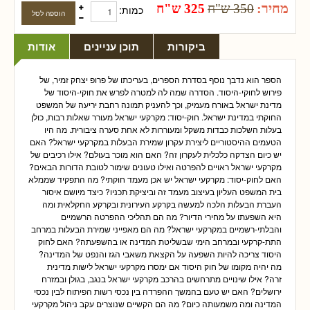
מחיר:
350 ש"ח
325 ש"ח
כמות:
ביקורות
תוכן עניינים
אודות
הספר הוא נדבך נוסף בסדרת הספרים, בעריכתו של פרופ יצחק זמיר, של
פירוש לחוקי-היסוד. הסדרה שמה לה למטרה לפרש את חוקי-היסוד של
מדינת ישראל באורח מעמיק, וכך להעניק תמונה רחבת יריעה של המשפט
החוקתי במדינת ישראל. חוק-יסוד: מקרקעי ישראל מעורר שאלות רבות, כולן
בעלות השלכות כבדות משקל ומעוררות לא אחת סערה ציבורית. מה היו
הטעמים ההיסטוריים ליצירת עקרון שמירת הבעלות במקרקעי ישראל? האם
יש כיום הצדקה כלכלית לעקרון זה? האם הוא מוכר בעולם? אילו רכיבים של
מקרקעי ישראל ראויים להפרטה ואילו טעונים שימור לטובת הדורות הבאים?
האם לחוק-יסוד: מקרקעי ישראל יש אכן מעמד חוקתי? מה התפקיד שממלא
בית המשפט העליון בעיצוב מעמד זה וביציקת תכניו? כיצד מיושם איסור
העברת הבעלות הלכה למעשה בקרקע העירונית ובקרקע החקלאית ומה
היא השפעתו על מחירי הדיור? מה הם תהליכי ההפרטה הרשמיים
והבלתי-רשמיים במקרקעי ישראל? מה הם מאפייני שמירת הבעלות במרחב
התת-קרקעי ובמרחב הימי שבשליטת המדינה או בהשפעתה? האם לחוק
היסוד צריכה להיות השפעה על הקצאת משאבי הגז והנפט של המדינה?
מה יהיה מקומו של חוק היסוד אם ימסרו מקרקעי ישראל לישות מדינית
זרה? אילו שינויים מתרחשים בהרכב מקרקעי ישראל בנגב, בגולן ובמזרח
ירושלים? האם יש טעם בהמשך ההפרדה בין נכסי רשות הפיתוח לבין נכסי
המדינה ומה משמעותה כיום? מה הם הקשיים שנוצרים עקב ניהול מקרקעי