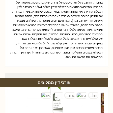
בחברה, והחצנת עלויות וסיכונים על צדדים שאינם נהנים משגשוגה של
החברה, מתאפשר כתוצאה מהשילוב שבין בעלות ושליטה בנכסים לבין
הגבלת אחריות. אף שהחוק ופסיקת בתי המשפט פיתחו אמצעי התמודדות
עם הסיכון המוסרי שיוצרת הגבלת האחריות (הרמת מסך, הטלת אחריות
אישית, הדחיית חוב ועוד), אלה אינם חפים מחסרונות, שעליהם מצביע
הספר. בכל מקרה, הפעלת אמצעי ההתמודדות כרוכה בהוצאות משפטיות
ומחייבת אורך נשימה כלכלי, דבר התורם להעצמת פערים חברתיים. הגישה
המוצעת בספר היא, לבחון בזהירות ובהדרגה, את המקרים שבהם צמצומו
של הכלל אינו כרוך בפגיעה לכלל המשק, ולשלול אותו, כשלב ראשון,
במקרים שברור א-פריורי כי העיקרון לא נועד לחול עליהם – חברות יחיד,
חברות מעטים וחברות שהן מעין-שותפויות, אשר בהן יש האחדה של
הבעלות בנכסים והשליטה בהם. הספר מסתיים בהצעה לתיקון חוק החברות
המיישמת את הגישה המוצעת.
עורכי דין ממליצים