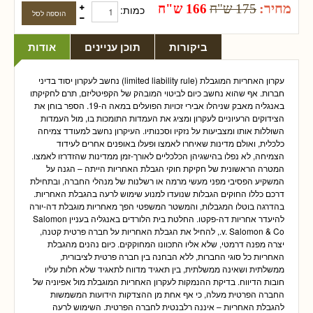
מחיר:
175 ש"ח
166 ש"ח
כמות:
ביקורות
תוכן עניינים
אודות
עקרון האחריות המוגבלת (limited liability rule) נחשב לעקרון יסוד בדיני
חברות. אף שהוא נחשב כיום לביטוי המובהק של הקפיטליזם, תרם לחקיקתו
באנגליה מאבק שניהלו אבירי זכויות הפועלים במאה ה-19. הספר בוחן את
הצידוקים הרעיוניים לעקרון ומציג את העמדות התומכות בו, מול העמדות
השוללות אותו ומצביעות על נזקיו וסכנותיו. העיקרון נחשב למעודד צמיחה
כלכלית, ואולם מדינות שאיחרו לאמצו ופעלו באופנים אחרים לעידוד
הצמיחה, לא נפלו בהישגיהן הכלכליים לאורך-זמן ממדינות שהזדרזו לאמצו.
המטרה הראשונית של חקיקת חוקי הגבלת האחריות הייתה – הגנה על
המשקיע הפסיבי מפני מעשי מרמה או רשלנות של מנהלי החברה, ובתחילת
דרכם כללו החוקים הגבלות שנועדו למנוע שימוש לרעה בהגבלת האחריות.
בהדרגה בוטלו המגבלות, והמשטר המשפטי הפך מאחריות מוגבלת דה-יורה
להיעדר אחריות דה-פקטו. החלטת בית הלורדים באנגליה בעניין Salomon
v. Salomon & Co., להחיל את הגבלת האחריות על חברה פרטית קטנה,
יצרה מפנה דרמטי, שלא אליו התכוונו המחוקקים. כיום נהנים מהגבלת
האחריות כל סוגי החברות, ללא הבחנה בין חברה פרטית לציבורית,
ממשלתית ושאינה ממשלתית, בין תאגיד מדווח לתאגיד שלא חלות עליו
חובות הדיווח. בדיקת ההנמקות לעקרון האחריות המוגבלת מול אפיוניה של
החברה הפרטית מעלה, כי אף אחת מן ההצדקות הידועות המשמשות
להגבלת האחריות – איננה רלבנטית לחברה הפרטית. השימוש לרעה